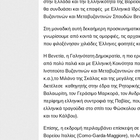
στην Ελλάδα και την Ελληνικότητα της Βορείο
θα συνδυάσει και τις επαφές με Ελληνικά Ιδρύ
Βυζαντινών και Μεταβυζαντινών Σπουδών Βενε
Στη μοναδική αυτή δεκαήμερη προσκυνηματική 
γνωρίσουμε από κοντά τις ομορφιές, τις αρχαι
που φιλοξένησαν χιλιάδες Έλληνες φοιτητές κ
Η Βενετία, η Γαληνότατη Δημοκρατία, η πιο ε
από πολύ παλιά και με Ελληνική Κοινότητα που
Ινστιτούτο Βυζαντινών και Μεταβυζαντινών σπ
κ.α.),το Μιλάνο της Σκάλας και της μεγάλης
διετέλεσε καθηγητής στην έδρα της Ρητορικής
Βαλαωρίτη, τον Γεράσιμο Μαρκορά, τον Ανδρ
περίφημη ελληνική συντροφιά της Παβίας, πο
ελληνικά τραγούδια στο σπίτι του Φώσκολου 
και του Κάλβου).
Επίσης, η εκδρομή περιλαμβάνει επίσκεψη σε 
Βορείου Ιταλίας (Como-Garda-Maggiore), το Λ