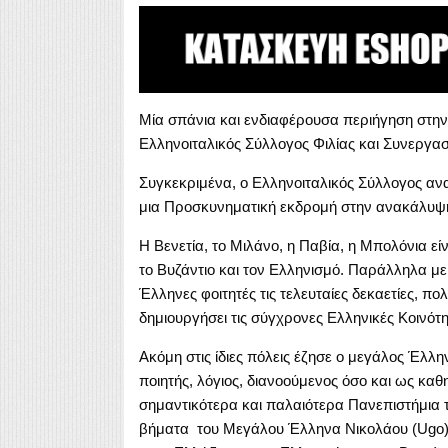
Μία σπάνια και ενδιαφέρουσα περιήγηση στην 
Ελληνοιταλικός Σύλλογος Φιλίας και Συνεργασ
Συγκεκριμένα, ο Ελληνοιταλικός Σύλλογος ανα
μια Προσκυνηματική εκδρομή στην ανακάλυψη τ
Η Βενετία, το Μιλάνο, η Παβία, η Μπολόνια είν
το Βυζάντιο και τον Ελληνισμό. Παράλληλα με 
Έλληνες φοιτητές τις τελευταίες δεκαετίες, πο
δημιουργήσει τις σύγχρονες Ελληνικές Κοινότητ
Ακόμη στις ίδιες πόλεις έζησε ο μεγάλος Έλ
ποιητής, λόγιος, διανοούμενος όσο και ως καθ
σημαντικότερα και παλαιότερα Πανεπιστήμια τ
βήματα του Μεγάλου Έλληνα Νικολάου (Ugo)