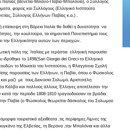
υ Ιταλίας (Βενετία-Μιλάνο-Παβία-Μπολόνια), ο Σύλλογος
ματα, φορείς και Συλλόγους (Ελληνικό Ινστιτούτο
τίας, Σύλλογος Ελλήνων Παβίας κ.α.) .
επίσκεψη στη Βόρειο Ιταλία θα δοθεί η δυνατότητα να
ότητες, την κουλτούρα, τα σημαντικά Πανεπιστήμια τους
αι την Ελληνικότητα αυτών των περιοχών.
ρωτική πόλη της Ιταλίας με τεράστια ελληνική παρουσία
 ιδρύθηκε το 1498(San Giorgio dei Greci-το Ελληνικό
ουδών το Μουσείο του Ινστιτούτου, η Φλαγγίνεια Σχολή
 επίσης παρουσίας των Ελλήνων, η Παβία, όπου ο Φώσκολος
 και μαζί με τους Διονύσιο Σολωμό, Αριστοτέλη
έα Κάλβο και πολλούς άλλους Έλληνες αποτέλεσαν την
υ κατά την περίοδο 1808-1810 τραγουδούσαν τα βράδια
στην Παβία (ο Φώσκολος θεωρείται δάσκαλος του Σολωμού
όμορφα τουριστικά αξιοθέατα ,τις περίφημες Λίμνες της
ουγκάνο της Ελβετίας, τη Βερόνα ,την Μπολόνια και άλλα