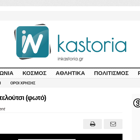
ΩΝΊΑ
ΚΌΣΜΟΣ
ΑΘΛΗΤΙΚΆ
ΠΟΛΙΤΙΣΜΌΣ
Η
ΌΡΟΙ ΧΡΉΣΗΣ
πελούτσι (φωτό)
nt