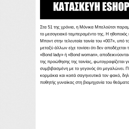
Στα 51 της χρόνια, η Μόνικα Μπελούτσι παραμ
το μεσογειακό ταμπεραμέντο της. Η ηθοποιός κ
Μποντ στην τελευταία ταινία του «007», υπό τ
μεταξύ άλλων είχε τονίσει ότι δεν αποδέχεται 
«Bond lady» ή «Bond woman», αποδεικνύοντας 
της προώθησης της ταινίας, φωτογραφίζεται για
συμβιβασμένη με το γεγονός ότι μεγαλώνει. 
κορμάκια και κοιτά σαγηνευτικά τον φακό, δηλ
ποθητής γυναίκας στη βιομηχανία του θεάματο