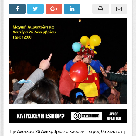
Την Δευτέρα 26 Δεκεμβρίου ο κλόουν Πέτρος θα είναι στη