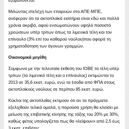
εξομαλύνεται.
Μιλώντας στελέχη των εταιρειών στο ΑΠΕ-ΜΠΕ,
ανέφεραν ότι τα ακτοπλοϊκά εισιτήρια είναι εδώ και πολλά
χρόνια ακριβά, αφού ενσωματώνουν υψηλό ποσοστό
χρεώσεων υπέρ τρίτων όπως τα λιμενικά τέλη και τον
επίναυλο (3% επί του καθαρού ναύλου)που αφορά τη
χρηματοδότηση των άγονων γραμμών.
Οικονομικά μεγέθη
Σύμφωνα με την τελευταία έκθεση του ΙΟΒΕ τα τέλη υπέρ
τρίτων (τα λιμενικά τέλη και ο επίναυλος) εκτιμώνται το
2013 σε 35,6 εκατ. ευρώ, ενώ τα έσοδα από ΦΠΑ στους
ακτοπλοϊκούς ναύλους σε περίπου 85 εκατ. ευρώ.
Κύκλοι της ακτοπλοΐας εκτιμούν ότι αν τα πράγματα
εξελιχθούν τελικά ομαλά, η παρούσα χρήση θα κλείσει με
μείωση της επιβατικής κίνησης της τάξης του 20% με 30%,
καθώς φέτος υπολογίζεται πως θα «λείψουν» από 2,5 έως
3 εκατ. επιβάτες.