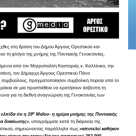
χθες στη δράση του Δήμου Άργους Ορεστικού και
ύ τη φλόγα της μνήμης της Ποντιακής Γενοκτονίας.
όμενοι από τον Μητροπολίτη Καστοριάς κ. Καλλίνικο, την
τσάνη, τον Δήμαρχο Άργους Ορεστικού Πάνο
ς συμβούλους, πραγματοποίησαν συμβολική πορεία από το
αράκια σε μια προσπάθεια να κρατήσουν άσβεστη τη
ώνα για τη διεθνή αναγνώριση της Γενοκτονίας των
η
ελπίδα ότι η 19
Μαΐου- η ημέρα μνήμης της Ποντιακής
ρα δικαίωσης»
, υπογράμμισε κατά τη διάρκεια της
εστικού, σημειώνοντας παράλληλα πως
«αποτελεί καθήκον
τον κόσμο την τραγωδία του αφανισμού 353.000