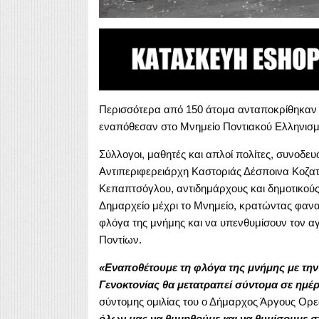
Περισσότερα από 150 άτομα ανταποκρίθηκαν 
εναπόθεσαν στο Μνημείο Ποντιακού Ελληνισμο
Σύλλογοι, μαθητές και απλοί πολίτες, συνοδευ
Αντιπεριφερειάρχη Καστοριάς Δέσποινα Κοζα
Κεπαπτσόγλου, αντιδημάρχους και δημοτικού
Δημαρχείο μέχρι το Μνημείο, κρατώντας φαν
φλόγα της μνήμης και να υπενθυμίσουν τον αγ
Ποντίων.
«Εναποθέτουμε τη φλόγα της μνήμης με την 
Γενοκτονίας θα μετατραπεί σύντομα σε ημέ
σύντομης ομιλίας του ο Δήμαρχος Άργους Ορ
όλων μας να θυμηθούμε και να θυμίσουμε σ