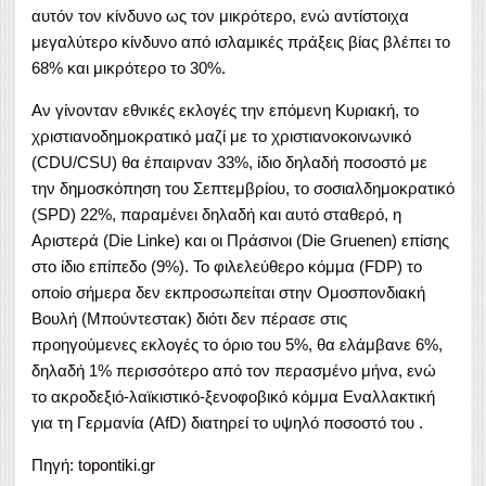
αυτόν τον κίνδυνο ως τον μικρότερο, ενώ αντίστοιχα
μεγαλύτερο κίνδυνο από ισλαμικές πράξεις βίας βλέπει το
68% και μικρότερο το 30%.
Αν γίνονταν εθνικές εκλογές την επόμενη Κυριακή, το
χριστιανοδημοκρατικό μαζί με το χριστιανοκοινωνικό
(CDU/CSU) θα έπαιρναν 33%, ίδιο δηλαδή ποσοστό με
την δημοσκόπηση του Σεπτεμβρίου, το σοσιαλδημοκρατικό
(SPD) 22%, παραμένει δηλαδή και αυτό σταθερό, η
Αριστερά (Die Linke) και οι Πράσινοι (Die Gruenen) επίσης
στο ίδιο επίπεδο (9%). Το φιλελεύθερο κόμμα (FDP) το
οποίο σήμερα δεν εκπροσωπείται στην Ομοσπονδιακή
Βουλή (Μπούντεστακ) διότι δεν πέρασε στις
προηγούμενες εκλογές το όριο του 5%, θα ελάμβανε 6%,
δηλαδή 1% περισσότερο από τον περασμένο μήνα, ενώ
το ακροδεξιό-λαϊκιστικό-ξενοφοβικό κόμμα Εναλλακτική
για τη Γερμανία (AfD) διατηρεί το υψηλό ποσοστό του .
Πηγή:
topontiki.gr