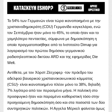
Το 54% των Γερμανών είναι τώρα ικανοποιημένο με την
χριστιανοδημοκράτη (CDU) Γερμανίδα καγκελάριο, ενώ
τον Σεπτέμβριο ήταν μόνο το 45%, το οποίο ήταν και το
χαμηλότερο πενταετίας, σύμφωνα με δημοσκόπηση η
οποία πραγματοποιήθηκε από το Ινστιτούτο Dimap για
λογαριασμό του πρώτου δημόσιου γερμανικού
ραδιοτηλεοπτικού δικτύου ARD και της εφημερίδας Die
Welt.
Αντίθετα, με τον Χόρστ Ζέεχοφερ -τον πρόεδρο του
αδελφού βαυαρικού χριστιανοκοινωνικού κόμματος
(CSU)- είναι ικανοποιημένο πλέον μόνο το 38%, δηλαδή
7% λιγότερο από τον περασμένο μήνα. Η πολιτική στο
προσφυγικό ήταν και παραμένει καθοριστική τόσο στην
προηγούμενη δημοσκόπηση όσο και στα ποσοστά των δύο
συντηρητικών πολιτικών. H Aγγελα Μέρκελ φαίνεται όμως