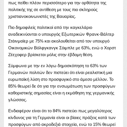
πως πείθει πλέον περισσότερο για την ορθότητα της
πολιτικής της σε αντίθεση με τους πιο σκληρούς
χριστιανοκοινωνιστές της Βαυαρίας.
Πιο δημοφιλείς πολιτικοί από την καγκελάριο
αναδεικνύονται ο υπουργός Εξωτερικών Φρανκ-Βάλτερ
Στάινμαϊερ με 75% και ακολουθείται από τον υπουργό
Οικονομικών Βόλφγκανγκ Σόιμπλε με 63%, ενώ ο Χορστ
Ζέεχοφερ βρίσκεται μόλις στην έβδομη θέση.
Σύμφωνα με την εν λόγω δημοσκόπηση το 63% των
Γερμανών πολιτών δεν πιστεύει ότι είναι ρεαλιστική μια
ευρωπαϊκή λύση στο προσφυγικό στο άμεσο μέλλον. Το
85% θεωρεί δε ότι για την ενσωμάτωση των προσφύγων
καθοριστικής σημασίας είναι η εκμάθηση της γερμανικής
γλώσσας.
Ενδιαφέρον είναι ότι το 84% πιστεύει πως μεγαλύτερος
κίνδυνος για τη Γερμανία είναι οι βίαιες πράξεις κατά των
προσφύγων από ακροδεξιά στοιχεία, ενώ το 15% θεωρεί