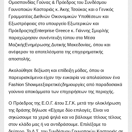
Ομοσπονδίας Γούνας & Πρόεδρος του Συνδέσμου
Γουνοποιών Καστοριάς κ. Άκης Τσούκας και ο Γενικός
Γραμματέας Διεθνών Οικονομικών Υποθέσεων και
Εξωστρέφειας στο υπουργείο Εξωτερικών και
ΠρόεδροςτηςEnterprise Greece κ. Γιάννης Σμυρλής
παραχώρησαν συνέντευξη τύπου στα Μέσα
ΜαζικήςΕνημέρωσης Δυτικής Μακεδονίας, όπου και
ανέφεραν τα αποτελέσματα της επιχειρηματικής
αποστολής.
Ακολούθησε δεξίωση και επίδειξη μόδας, όπου οι
παρευρισκόμενοι είχαν την ευκαιρία να απολαύσουν ένα
Fashion Showμεεξαιρετικέςδημιουργίες από παραδοσιακά
γούνινα αποκόμματα των επιχειρήσεων της περιοχής.
Ο Πρόεδρος της Ε.Ο.Γ. &του Σ.Γ.Κ. μετά την ολοκλήρωση
της δράσης δήλωσε «Είχαμε δύο επιλογές. Είναι να
σηκώσουμε τα χεριά ψηλά και να βάλουμε τίτλους τέλους
στον κλάδο μας ή να αντιδράσουμε. Επιλέξαμε το
δεύτερο. Το Δ.Σ. του Συνδέσμου Γουνοποιών Καστοριάς σε