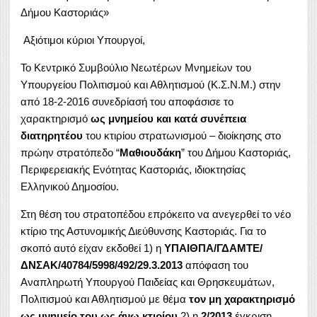
Δήμου Καστοριάς»
Αξιότιμοι κύριοι Υπουργοί,
Το Κεντρικό Συμβούλιο Νεωτέρων Μνημείων του
Υπουργείου Πολιτισμού και Αθλητισμού (Κ.Σ.Ν.Μ.) στην
από 18-2-2016 συνεδρίασή του αποφάσισε το
χαρακτηρισμό
ως μνημείου και κατά συνέπεια
διατηρητέου
του κτιρίου στρατωνισμού – διοίκησης στο
πρώην στρατόπεδο “
Μαθιουδάκη
” του Δήμου Καστοριάς,
Περιφερειακής Ενότητας Καστοριάς, ιδιοκτησίας
Ελληνικού Δημοσίου.
Στη θέση του στρατοπέδου επρόκειτο να ανεγερθεί το νέο
κτίριο της Αστυνομικής Διεύθυνσης Καστοριάς. Για το
σκοπό αυτό είχαν εκδοθεί 1) η
ΥΠΑΙΘΠΑ/ΓΔΑΜΤΕ/
ΔΝΣΑΚ/40784/5998/492/29.3.2013
απόφαση του
Αναπληρωτή Υπουργού Παιδείας και Θρησκευμάτων,
Πολιτισμού και Αθλητισμού με θέμα
τον μη χαρακτηρισμό
ως μνημείο του ως άνω κτιρίου
2) η
2/2013
έγκριση