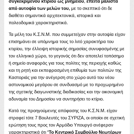
συγκεκριμένου κτιρίου ως μνημείου
,
έπειτα μάλιστα
από αυτοψία των μελών του,
με το σκεπτικό ότι δε
διαθέτει σημαντικά αρχιτεκτονικά, ιστορικά και
πολεοδομικά χαρακτηριστικά.
Τα μέλη του Κ.Σ.Ν.Μ. που συμμετείχαν στην αυτοψία είχαν
επισημάνει σε υπόμνημα τους το λιτό χαρακτήρα του
κτιρίου, την έλλειψη ιστορικής σημασίας συνυφασμένης με
τον ελληνικό χώρο, το γεγονός ότι δεν αποτελεί τοπόσημο
ή σημείο αναφοράς για τους πολίτες της περιοχής καθώς
και τη ρητή και εκπεφρασμένη επιθυμία των πολιτών της
Καστοριάς για την ανέγερση στο χώρο αυτό του νέου
αστυνομικού μεγάρου σε συνδυασμό με το προχωρημένο
της σχετικής διαγωνιστικής διαδικασίας και την οικονομική
αδυναμία του Δημοσίου να συντηρήσει το κτίριο.
Κατά της προηγούμενης απόφασης του Κ.Σ.Ν.Μ. είχαν
στραφεί τότε 7 Βουλευτές του ΣΥΡΙΖΑ, οι οποίοι σε σχετική
ερώτηση τους προς τον Αρμόδιο Υπουργό ανέφεραν
χαρακτηριστικά ότι “
Το Κεντρικό Συμβούλιο Νεωτέρων