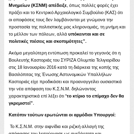
Μνημείων (ΚΣΝΜ) απέδειξε
, όπως πολλές φορές έχει
πράξει και το Κεντρικό Αρχαιολογικό Συμβούλιο (ΚΑΣ) ότι
οι αποφάσεις τους δεν λαμβάνονται με γνώμονα την
προστασία της πολιτιστικής μας κληρονομιάς, τη μνήμη και
το μέλλον των πόλεων, αλλά
υπόκεινται και σε
πολιτικές πιέσεις και σκοπιμότητες”.
Ακόμα μεγαλύτερη εντύπωση προκαλεί το γεγονός ότι η
Βουλευτής Καστοριάς του ΣΥΡΙΖΑ Ολυμπία Τελιγιορίδου
στις 18 Ιανουαρίου 2016 κατά τη διάρκεια της κοπής της
Βασιλόπιτας της Ένωσης Αστυνομικών Υπαλλήλων
Καστοριάς είχε προδικάσει και προαναγγείλει ουσιαστικά
την νέα απόφαση του Κ.Σ.Ν.Μ. δηλώνοντας
χαρακτηριστικά επί λέξει ότι “
το κτίριο το επίμαχο δεν θα
γκρεμιστεί”
.
Κατόπιν τούτων ερωτώνται οι αρμόδιοι Υπουργοί:
Το Κ.Σ.Ν.Μ. στην αιφνίδια και ριζική αλλαγή της
απόφασης του λειτούργησε ως ανεξάρτητη και