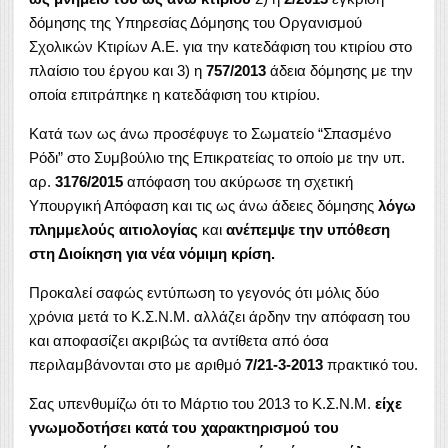
δόμησης της Υπηρεσίας Δόμησης του Οργανισμού
Σχολικών Κτιρίων Α.Ε. για την κατεδάφιση του κτιρίου στο
πλαίσιο του έργου και 3) η
757/2013
άδεια δόμησης με την
οποία επιτράπηκε η κατεδάφιση του κτιρίου.
Κατά των ως άνω προσέφυγε το Σωματείο “Σπασμένο
Ρόδι” στο Συμβούλιο της Επικρατείας το οποίο με την υπ.
αρ.
3176/2015
απόφαση του ακύρωσε τη σχετική
Υπουργική Απόφαση και τις ως άνω άδειες δόμησης
λόγω
πλημμελούς αιτιολογίας
και
ανέπεμψε την υπόθεση
στη Διοίκηση για νέα νόμιμη κρίση.
Προκαλεί σαφώς εντύπωση το γεγονός ότι μόλις δύο
χρόνια μετά το Κ.Σ.Ν.Μ. αλλάζει άρδην την απόφαση του
και αποφασίζει ακριβώς τα αντίθετα από όσα
περιλαμβάνονται στο με αριθμό
7/21-3-2013
πρακτικό του.
Σας υπενθυμίζω ότι το Μάρτιο του 2013 το Κ.Σ.Ν.Μ.
είχε
γνωμοδοτήσει κατά του χαρακτηρισμού του