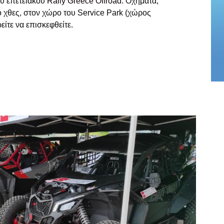
ου επετειακού
Rally Greece Offroad
. Οχήματα,
 χθες, στον χώρο του Service Park (χώρος
ίτε να επισκεφθείτε.