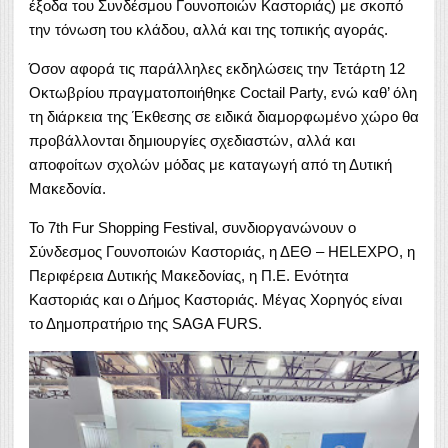
έξοδα του Συνδέσμου Γουνοποιών Καστοριάς) με σκοπό
την τόνωση του κλάδου, αλλά και της τοπικής αγοράς.
Όσον αφορά τις παράλληλες εκδηλώσεις την Τετάρτη 12
Οκτωβρίου πραγματοποιήθηκε Coctail Party, ενώ καθ’ όλη
τη διάρκεια της Έκθεσης σε ειδικά διαμορφωμένο χώρο θα
προβάλλονται δημιουργίες σχεδιαστών, αλλά και
αποφοίτων σχολών μόδας με καταγωγή από τη Δυτική
Μακεδονία.
Το 7th Fur Shopping Festival, συνδιοργανώνουν ο
Σύνδεσμος Γουνοποιών Καστοριάς, η ΔΕΘ – HELEXPO, η
Περιφέρεια Δυτικής Μακεδονίας, η Π.Ε. Ενότητα
Καστοριάς και ο Δήμος Καστοριάς. Μέγας Χορηγός είναι
το Δημοπρατήριο της SAGA FURS.