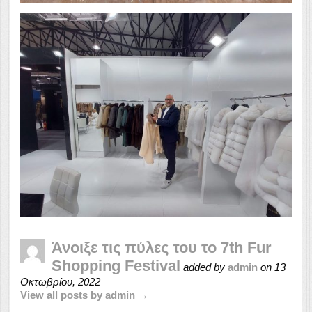
Άνοιξε τις πύλες του το 7th Fur
Shopping Festival
added by
admin
on
13
Οκτωβρίου, 2022
View all posts by admin →