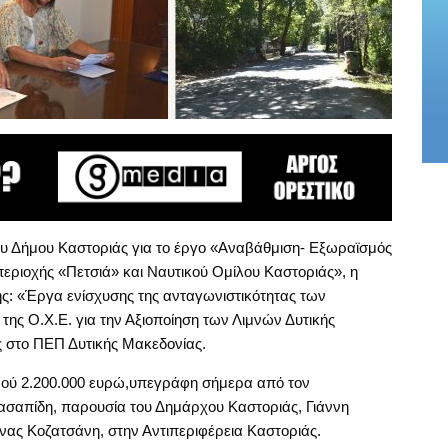
ου Δήμου Καστοριάς για το έργο «Αναβάθμιση- Εξωραϊσμός
εριοχής «Πετσιά» και Ναυτικού Ομίλου Καστοριάς», η
ς: «Έργα ενίσχυσης της ανταγωνιστικότητας των
ης Ο.Χ.Ε. για την Αξιοποίηση των Λιμνών Δυτικής
ς στο ΠΕΠ Δυτικής Μακεδονίας.
ού 2.200.000 ευρώ,υπεγράφη σήμερα από τον
ασαπίδη, παρουσία του Δημάρχου Καστοριάς, Γιάννη
ινας Κοζατσάνη, στην Αντιπεριφέρεια Καστοριάς.