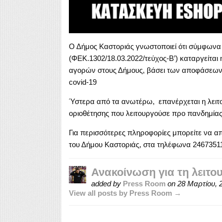
Ο Δήμος Καστοριάς γνωστοποιεί ότι σύμφωνα 
(ΦΕΚ.1302/18.03.2022/τεύχος-Β’) καταργείται
αγορών στους Δήμους, βάσει των αποφάσεων π
covid-19
Ύστερα από τα ανωτέρω, επανέρχεται η λειτου
οριοθέτησης που λειτουργούσε προ πανδημίας
Για περισσότερες πληροφορίες μπορείτε να α
του Δήμου Καστοριάς, στα τηλέφωνα 2467351
Ανακοίνωση για τη λειτο
added by
Press Room
on
28 Μαρτίου, 
View all posts by Press Room →