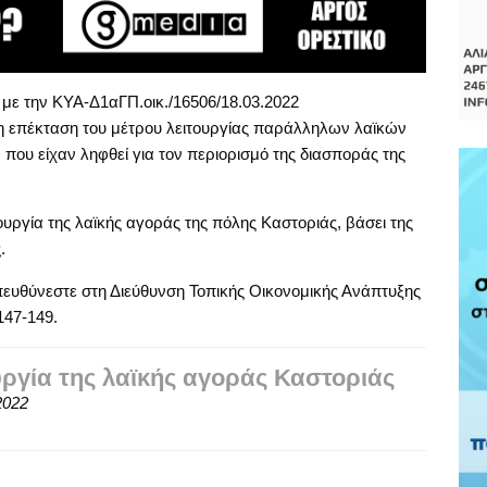
με την ΚΥΑ-Δ1αΓΠ.οικ./16506/18.03.2022
 η επέκταση του μέτρου λειτουργίας παράλληλων λαϊκών
ου είχαν ληφθεί για τον περιορισμό της διασποράς της
ργία της λαϊκής αγοράς της πόλης Καστοριάς, βάσει της
.
πευθύνεστε στη Διεύθυνση Τοπικής Οικονομικής Ανάπτυξης
147-149.
υργία της λαϊκής αγοράς Καστοριάς
2022