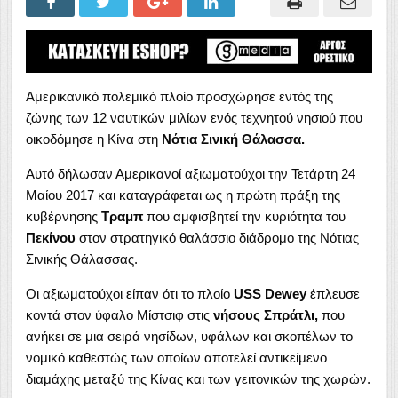
Αμερικανικό πολεμικό πλοίο προσχώρησε εντός της
ζώνης των 12 ναυτικών μιλίων ενός τεχνητού νησιού που
οικοδόμησε η Κίνα στη
Νότια Σινική Θάλασσα.
Αυτό δήλωσαν Αμερικανοί αξιωματούχοι την Τετάρτη 24
Μαίου 2017 και καταγράφεται ως η πρώτη πράξη της
κυβέρνησης
Τραμπ
που αμφισβητεί την κυριότητα του
Πεκίνου
στον στρατηγικό θαλάσσιο διάδρομο της Νότιας
Σινικής Θάλασσας.
Οι αξιωματούχοι είπαν ότι το πλοίο
USS Dewey
έπλευσε
κοντά στον ύφαλο Μίστσιφ στις
νήσους Σπράτλι,
που
ανήκει σε μια σειρά νησίδων, υφάλων και σκοπέλων το
νομικό καθεστώς των οποίων αποτελεί αντικείμενο
διαμάχης μεταξύ της Κίνας και των γειτονικών της χωρών.