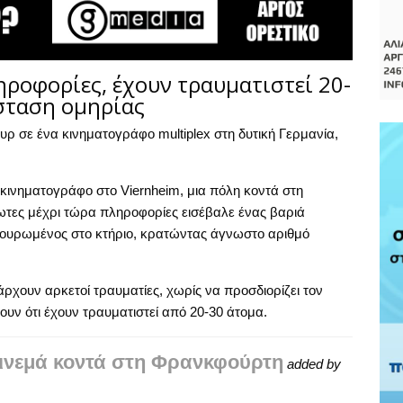
ροφορίες, έχουν τραυματιστεί 20-
άσταση ομηρίας
ρ σε ένα κινηματογράφο multiplex στη δυτική Γερμανία,
κινηματογράφο στο Viernheim, μια πόλη κοντά στη
ες μέχρι τώρα πληροφορίες εισέβαλε ένας βαριά
πουρωμένος στο κτήριο, κρατώντας άγνωστο αριθμό
ρχουν αρκετοί τραυματίες, χωρίς να προσδιορίζει τον
υν ότι έχουν τραυματιστεί από 20-30 άτομα.
σινεμά κοντά στη Φρανκφούρτη
added by