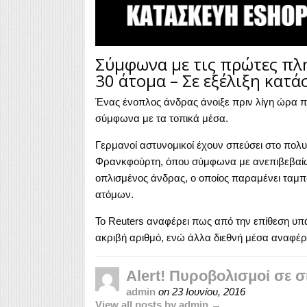
Σύμφωνα με τις πρώτες πλη
30 άτομα – Σε εξέλιξη κατ
Ένας ένοπλος άνδρας άνοιξε πριν λίγη ώρα πυ
σύμφωνα με τα τοπικά μέσα.
Γερμανοί αστυνομικοί έχουν σπεύσει στο πολυ
Φρανκφούρτη, όπου σύμφωνα με ανεπιβεβαίωτ
οπλισμένος άνδρας, ο οποίος παραμένει ταμ
ατόμων.
Το Reuters αναφέρει πως από την επίθεση υπά
ακριβή αριθμό, ενώ άλλα διεθνή μέσα αναφέρο
Alert! Πυροβολισμοί σε 
admin
on
23 Ιουνίου, 2016
View all posts by admin →