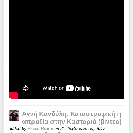
Αγνή Κανδύλη: Καταστροφική η
απραξία στην Καστοριά (βίντεο)
added by
Press Room
on
21 Φεβρουαρίου, 2017