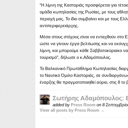
“Η λίμνη της Καστοριάς προσφέρεται για τέτοιου
ομάδα κωπηλασίας της Ρωσίας, με τους αθλητέ
περιοχή μας. Το ίδιο συμβαίνει και με τους Ελλ
αντιπεριφερειάρχης.
Μέσα στους στόχους είναι να ενταχθούν στο Ε
ώστε να γίνουν έργα βελτίωσης και να εκσυγχρ
λίμνη, και μπορούμε κάθε Σαββατοκύριακο να
τουρισμό”, δήλωσε ο κ.Αδαμόπουλος.
Το Βαλκανικό Πρωτάθλημα Κωπηλασίας διοργ
το Ναυτικό Όμιλο Καστοριάς, σε συνδιοργάνω
έναρξης θα πραγματοποιηθεί αύριο, στις 8 τ
Σωτήρης Αδαμόπουλος: Βό
added by
Press Room
on
8 Σεπτεμβρίο
View all posts by Press Room →