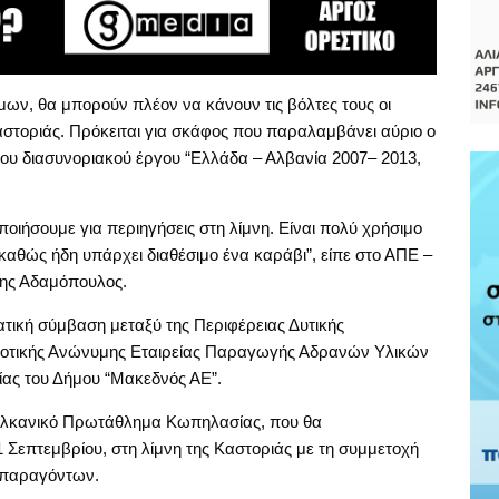
ων, θα μπορούν πλέον να κάνουν τις βόλτες τους οι
 Καστοριάς. Πρόκειται για σκάφος που παραλαμβάνει αύριο ο
του διασυνοριακού έργου “Ελλάδα – Αλβανία 2007– 2013,
οποιήσουμε για περιηγήσεις στη λίμνη. Είναι πολύ χρήσιμο
 καθώς ήδη υπάρχει διαθέσιμο ένα καράβι”, είπε στο ΑΠΕ –
ρης Αδαμόπουλος.
ική σύμβαση μεταξύ της Περιφέρειας Δυτικής
ημοτικής Ανώνυμης Εταιρείας Παραγωγής Αδρανών Υλικών
ίας του Δήμου “Μακεδνός ΑΕ”.
αλκανικό Πρωτάθλημα Κωπηλασίας, που θα
 Σεπτεμβρίου, στη λίμνη της Καστοριάς με τη συμμετοχή
ι παραγόντων.