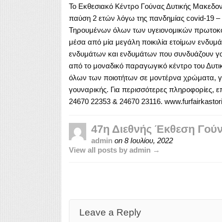
Το Εκθεσιακό Κέντρο Γούνας Δυτικής Μακεδονί
παύση 2 ετών λόγω της πανδημίας covid-19 – 
Τηρουμένων όλων των υγειονομικών πρωτοκόλλ
μέσα από μία μεγάλη ποικιλία ετοίμων ενδυμά
ενδυμάτων και ενδυμάτων που συνδυάζουν γο
από το μοναδικό παραγωγικό κέντρο του Δυτικο
όλων των ποιοτήτων σε μοντέρνα χρώματα, γ
γουναρικής. Για περισσότερες πληροφορίες, επ
24670 22353 & 24670 23116. www.furfairkastor
47η Διεθνής Έκθεση Γού
admin
on
8 Ιουλίου, 2022
View all posts by admin →
Leave a Reply