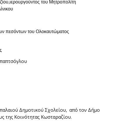
ίου,ιερουργούντος του Μητροπολίτη
λίνικου
ων πεσόντων του Ολοκαυτώματος
ς
επαπτσόγλου
παλαιού Δημοτικού Σχολείου, από τον Δήμο
υς της Κοινότητας Κωσταραζίου.