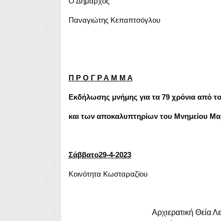
Ο Δήμαρχος
Παναγιώτης Κεπαπτσόγλου
Π Ρ Ο Γ Ρ Α Μ Μ Α
Εκδήλωσης μνήμης για τα 79 χρόνια από 
και των αποκαλυπτηρίων του Μνημείου Μ
Σάββατο29-4-2023
Κοινότητα Κωσταραζίου
Αρχιερατική Θεία Λ