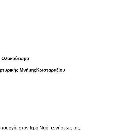
το Ολοκαύτωμα
αρτυρικής ΜνήμηςΚωσταραζίου
ειτουργία στον Ιερό ΝαόΓεννήσεως της