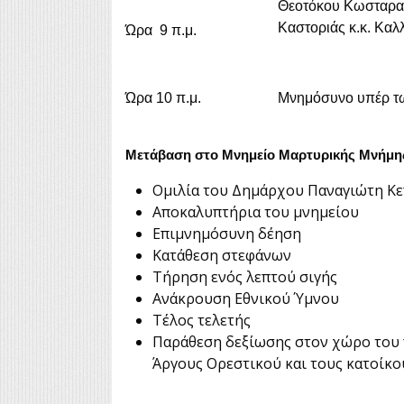
Θεοτόκου Κωσταραζ
Καστοριάς κ.κ. Καλ
Ώρα 9 π.μ.
Ώρα 10 π.μ.
Μνημόσυνο υπέρ τ
Μετάβαση στο Μνημείο Μαρτυρικής Μνήμη
Ομιλία του Δημάρχου Παναγιώτη Κ
Αποκαλυπτήρια του μνημείου
Επιμνημόσυνη δέηση
Κατάθεση στεφάνων
Τήρηση ενός λεπτού σιγής
Ανάκρουση Εθνικού Ύμνου
Τέλος τελετής
Παράθεση δεξίωσης στον χώρο του 
Άργους Ορεστικού και τους κατοίκο