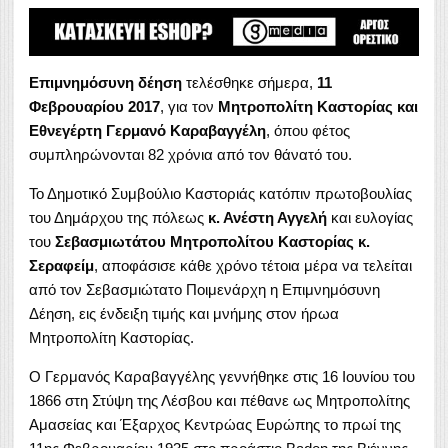
Επιμνημόσυνη δέηση
τελέσθηκε σήμερα,
11
Φεβρουαρίου 2017
, για τον
Μητροπολίτη Καστορίας και
Εθνεγέρτη Γερμανό Καραβαγγέλη
, όπου φέτος
συμπληρώνονται 82 χρόνια από τον θάνατό του.
Το Δημοτικό Συμβούλιο Καστοριάς κατόπιν πρωτοβουλίας
του Δημάρχου της πόλεως
κ. Ανέστη Αγγελή
και ευλογίας
του
Σεβασμιωτάτου Μητροπολίτου Καστορίας κ.
Σεραφείμ
, αποφάσισε κάθε χρόνο τέτοια μέρα να τελείται
από τον Σεβασμιώτατο Ποιμενάρχη η Επιμνημόσυνη
Δέηση, εις ένδειξη τιμής και μνήμης στον ήρωα
Μητροπολίτη Καστορίας.
Ο Γερμανός Καραβαγγέλης γεννήθηκε στις 16 Ιουνίου του
1866 στη Στύψη της Λέσβου και πέθανε ως Μητροπολίτης
Αμασείας και Έξαρχος Κεντρώας Ευρώπης το πρωί της