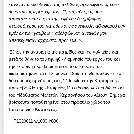
κανέναν ουδέ οβολόν. Εις το Εθνος προσέφερα ό,τι ήτο
δυνατόν ως Ιεράρχης του ’21, τας αδελφάς μου
αποκατέστησα ως πατήρ, εφάνην δε χρήσιμος
περισσότερού του πατρός και εις ανεψιούς, αδιάφορού εάν
τιμές εκ των γαμβρών, αδελφών και ανεψιών μου
απεδείχθησαν αχάριστοι προς εμέ..»
.
Έζησε την αχαριστία της πατρίδος και της πολιτείας και
μετά το θάνατο του την ηθική αμνησία του έργου του και
την ιστορική περιθωριοποίηση του. Τα οστά του
διακομίστηκαν, στις 12 Ιουνίου 1959 στη Θεσσαλονίκη και
δύο ημέρες αργότερα, στις 14 Ιουνίου στην Καστοριά, με
πρωτοβουλία της «Εταιρείας Μακεδονικών Σπουδών» και
του «Ιδρύματος Μελετών Χερσονήσου του Αίμου». Σήμερα
βρίσκονται τοποθετημένα στον προαύλιο χώρο του
Επισκοπείου Καστοριάς.