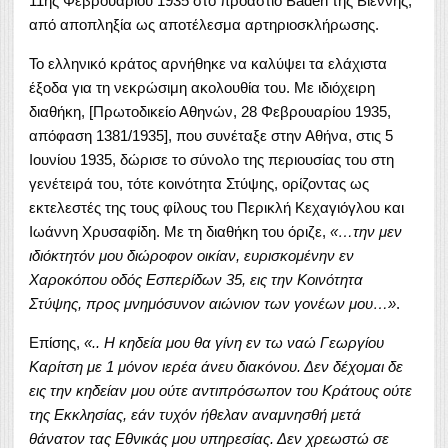
11ης Φεβρουαρίου 1935 στο προάστιο Baden της Βιέννης,
από αποπληξία ως αποτέλεσμα αρτηριοσκλήρωσης.
Το ελληνικό κράτος αρνήθηκε να καλύψει τα ελάχιστα
έξοδα για τη νεκρώσιμη ακολουθία του. Με ιδιόχειρη
διαθήκη, [Πρωτοδικείο Αθηνών, 28 Φεβρουαρίου 1935,
απόφαση 1381/1935], που συνέταξε στην Αθήνα, στις 5
Ιουνίου 1935, δώρισε το σύνολο της περιουσίας του στη
γενέτειρά του, τότε κοινότητα Στύψης, ορίζοντας ως
εκτελεστές της τους φίλους του Περικλή Κεχαγιόγλου και
Ιωάννη Χρυσαφίδη. Με τη διαθήκη του όριζε,
«…την μεν
ιδιόκτητόν μου διώροφον οικίαν, ευρισκομένην εν
Χαροκόπου οδός Εσπερίδων 35, εις την Κοινότητα
Στύψης, προς μνημόσυνον αιώνιον των γονέων μου…»
.
Επίσης,
«.. Η κηδεία μου θα γίνη εν τω ναώ Γεωργίου
Καρίτση με 1 μόνον ιερέα άνευ διακόνου. Δεν δέχομαι δε
εις την κηδείαν μου ούτε αντιπρόσωπον του Κράτους ούτε
της Εκκλησίας, εάν τυχόν ήθελαν αναμνησθή μετά
θάνατον τας Εθνικάς μου υπηρεσίας. Δεν χρεωστώ σε