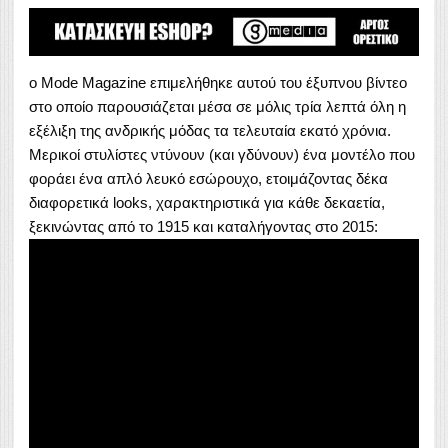
o Mode Magazine επιμελήθηκε αυτού του έξυπνου βίντεο
στο οποίο παρουσιάζεται μέσα σε μόλις τρία λεπτά όλη η
εξέλιξη της ανδρικής μόδας τα τελευταία εκατό χρόνια.
Μερικοί στυλίστες ντύνουν (και γδύνουν) ένα μοντέλο που
φοράει ένα απλό λευκό εσώρουχο, ετοιμάζοντας δέκα
διαφορετικά looks, χαρακτηριστικά για κάθε δεκαετία,
ξεκινώντας από το 1915 και καταλήγοντας στο 2015: