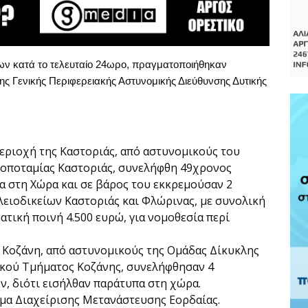
ων κατά το τελευταίο 24ωρο, πραγματοποιήθηκαν
της Γενικής Περιφερειακής Αστυνομικής Διεύθυνσης Δυτικής
περιοχή της Καστοριάς, από αστυνομικούς του
οποταμίας Καστοριάς, συνελήφθη 49χρονος
α στη Χώρα και σε βάρος του εκκρεμούσαν 2
ιοδικείων Καστοριάς και Φλώρινας, με συνολική
τική ποινή 4.500 ευρώ, για νομοθεσία περί
ν Κοζάνη, από αστυνομικούς της Ομάδας Δίκυκλης
ικού Τμήματος Κοζάνης, συνελήφθησαν 4
ν, διότι εισήλθαν παράτυπα στη χώρα.
μα Διαχείρισης Μετανάστευσης Εορδαίας.