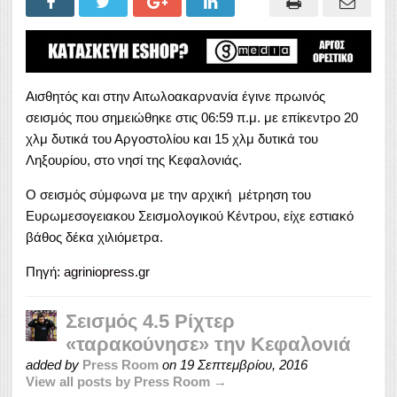
Αισθητός και στην Αιτωλοακαρνανία έγινε πρωινός
σεισμός που σημειώθηκε στις 06:59 π.μ. με επίκεντρο 20
χλμ δυτικά του Αργοστολίου και 15 χλμ δυτικά του
Ληξουρίου, στο νησί της Κεφαλονιάς.
Ο σεισμός σύμφωνα με την αρχική μέτρηση του
Ευρωμεσογειακου Σεισμολογικού Κέντρου, είχε εστιακό
βάθος δέκα χιλιόμετρα.
Πηγή:
agriniopress.gr
Σεισμός 4.5 Ρίχτερ
«ταρακούνησε» την Κεφαλονιά
added by
Press Room
on
19 Σεπτεμβρίου, 2016
View all posts by Press Room →