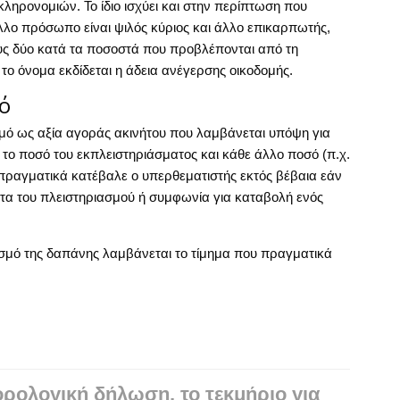
ηρονομιών. Το ίδιο ισχύει και στην περίπτωση που
άλλο πρόσωπο είναι ψιλός κύριος και άλλο επικαρπωτής,
υς δύο κατά τα ποσοστά που προβλέπονται από τη
ο όνομα εκδίδεται η άδεια ανέγερσης οικοδομής.
ό
σμό ως αξία αγοράς ακινήτου που λαμβάνεται υπόψη για
 το ποσό του εκπλειστηριάσματος και κάθε άλλο ποσό (π.χ.
ραγματικά κατέβαλε ο υπερθεματιστής εκτός βέβαια εάν
ητα του πλειστηριασμού ή συμφωνία για καταβολή ενός
ρισμό της δαπάνης λαμβάνεται το τίμημα που πραγματικά
ρολογική δήλωση, το τεκμήριο για