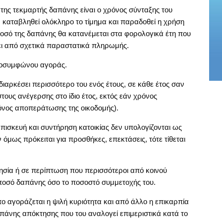
 της τεκμαρτής δαπάνης είναι ο χρόνος σύνταξης του
 καταβληθεί ολόκληρο το τίμημα και παραδοθεί η χρήση
 ποσό της δαπάνης θα κατανέμεται στα φορολογικά έτη που
ει από σχετικά παραστατικά πληρωμής.
προσυμφώνου αγοράς.
ιαρκέσει περισσότερο του ενός έτους, σε κάθε έτος σαν
τους ανέγερσης στο ίδιο έτος, εκτός εάν χρόνος
ρόνος αποπεράτωσης της οικοδομής).
πισκευή και συντήρηση κατοικίας δεν υπολογίζονται ως
όμως πρόκειται για προσθήκες, επεκτάσεις, τότε τίθεται
ησία ή σε περίπτωση που περισσότεροι από κοινού
 ποσό δαπάνης όσο το ποσοστό συμμετοχής του.
 αγοράζεται η ψιλή κυριότητα και από άλλο η επικαρπία
πάνης απόκτησης που του αναλογεί επιμεριστικά κατά το