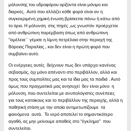
μόλυνσης του υδροφόρου ορίζοντα είναι μόνιμο και
διαρκές. Αυτό που αλλάζει κάθε φορά είναι αν η
συγκεκριμένη χημική ένωση βρίσκεται πάνω ή κάτω από
το όριο. Η μόλυνση στις πηγές ,ως γνωστόν προέρχεται
από ανθρώπινη παρέμβαση όπως από ανθρώπινη
‘’αμέλεια΄΄ γέμισε η λίμνη πετρέλαιο στην περιοχή της
Βόρειας Παραλίας , και δεν είναι η πρώτη φορά που
συμβαίνει αυτό.
Οι ενέργειες αυτές δείχνουν πως δεν υπάρχει κανένας
σεβασμός, όχι μόνο απέναντι στο περιβάλλον, αλλά και
προς τους συμπολίτες μας και τα ίδια μας τα παιδιά . Αυτό
όμως που πραγματικά μας ανησυχεί δεν είναι μόνο η
μόλυνση, που συντελείται με ανυπολόγιστες συνέπειες
για τους κατοίκους και το περιβάλλον της περιοχής, αλλά η
παθητική στάση με την οποία αντιμετωπίζουμε τα
φαινόμενα αυτά. Το νερό αποτελεί το σημαντικότερο
αγαθό, ας μην μείνουμε απαθείς στο ‘’έγκλημα’’ που
συντελείται.