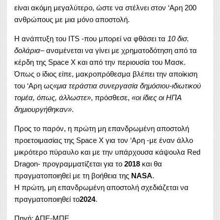
είναι ακόμη μεγαλύτερο, ώστε να στέλνει στον ‘Αρη 200
ανθρώπους με μια μόνο αποστολή.
Η ανάπτυξη του ITS -που μπορεί να φθάσει τα
10 δισ.
δολάρια
– αναμένεται να γίνει με χρηματοδότηση από τα
κέρδη της Space X και από την περιουσία του Μασκ.
Όπως ο ίδιος είπε, μακροπρόθεσμα βλέπει την αποίκιση
του ‘Αρη ως
«μια τεράστια συνεργασία δημόσιου-ιδιωτικού
τομέα, όπως, άλλωστε»
, πρόσθεσε,
«οι ίδιες οι ΗΠΑ
δημιουργήθηκαν»
.
Προς το παρόν, η πρώτη μη επανδρωμένη αποστολή
προετοιμασίας της Space Χ για τον ‘Αρη -με έναν άλλο
μικρότερο πύραυλο και με την υπάρχουσα κάψουλα Red
Dragon- προγραμματίζεται για το
2018
και θα
πραγματοποιηθεί με τη βοήθεια της
NASA
.
Η πρώτη, μη επανδρωμένη αποστολή σχεδιάζεται να
πραγματοποιηθεί το
2024
.
Πηγή: ΑΠΕ-ΜΠΕ