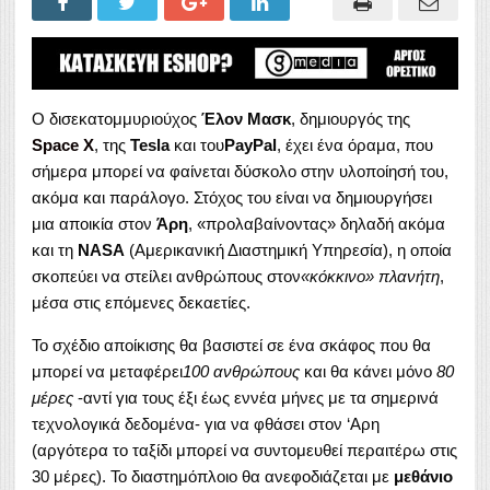
O δισεκατομμυριούχος
Έλον Μασκ
, δημιουργός της
Space X
, της
Tesla
και του
PayPal
, έχει ένα όραμα, που
σήμερα μπορεί να φαίνεται δύσκολο στην υλοποίησή του,
ακόμα και παράλογο. Στόχος του είναι να δημιουργήσει
μια αποικία στον
Άρη
, «προλαβαίνοντας» δηλαδή ακόμα
και τη
NASA
(Αμερικανική Διαστημική Υπηρεσία), η οποία
σκοπεύει να στείλει ανθρώπους στον
«κόκκινο» πλανήτη
,
μέσα στις επόμενες δεκαετίες.
Το σχέδιο αποίκισης θα βασιστεί σε ένα σκάφος που θα
μπορεί να μεταφέρει
100 ανθρώπους
και θα κάνει μόνο
80
μέρες
-αντί για τους έξι έως εννέα μήνες με τα σημερινά
τεχνολογικά δεδομένα- για να φθάσει στον ‘Αρη
(αργότερα το ταξίδι μπορεί να συντομευθεί περαιτέρω στις
30 μέρες). Το διαστημόπλοιο θα ανεφοδιάζεται με
μεθάνιο