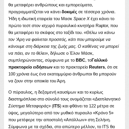
θα μεταφέρει ανθρώπους και εμπορεύματα,
προγραμματίζεται να κάνει
δοκιμές
σε τέσσερα χρόνια.
Ήδη η ιδιωτική εταιρεία του Μασκ
Space X
έχει κάνει το
πρώτο τεστ στον ισχυρό πυραυλικό κινητήρα Raptor, που
θα μεταφέρει το σκάφος στο ταξίδι του.
«Θέλω να κάνω
τον ‘Αρη να φαίνεται προσιτός, κάτι που μπορούμε να
κάνουμε στη διάρκεια της ζωής μας. Ο καθένας να μπορεί
να πάει, αν το θέλει»
, δήλωσε ο Έλον Μάσκ,
συμπληρώνοντας, σύμφωνα με το
BBC
, το
Γαλλικό
πρακτορείο ειδήσεων
και το πρακτορείο
Reuters
, ότι σε
100 χρόνια έως ένα εκατομμύριο άνθρωποι θα μπορούν
να ζουν στην αποικία του Άρη.
Ο πύραυλος, η δεξαμενή καυσίμων και το κυρίως
διαστημόπλοιο στο σύνολό τους ονομάζεται
«Διαπλανητικό
Σύστημα Μεταφοράς»
(
ITS
) και φθάνει τα 122 μέτρα σε
ύψος, μεγαλύτερο από τον μυθικό πυραυλο «Κρόνο 5»
που μετέφερε την αποστολή «Απόλλων» στη Σελήνη.
Σύμφωνα με τα σχέδια, στο απώτερο μέλλον, το ITS θα