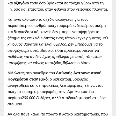
και
οξυγόνο
τόσο όσο βρίσκεται σε τροχιά γύρω από τη
Γη, όσο και επιτόπου, όταν φθάνει στον γειτονικό πλανήτη.
Και ενώ όλο αυτό το σχέδιο ακούγεται, για τους
περισσότερους ανθρώπους, τρομερά ενδιαφέρον, ακόμα
και διασκεδαστικό, κανείς δεν μπορεί να αψηφήσει το
ζήτημα της επικινδυνότητας ενός τέτοιου εγχειρήματος.
«Ο
κίνδυνος θανάτου θα είναι υψηλός. Δεν μπορούμε να το
αποφύγουμε αυτό. Βασικά, είσαι προετοιμασμένος να
πεθάνεις και αν δεν έχεις πρόβλημα με αυτό, τότε είσαι
υποψήφιος να κάνεις το ταξίδι»
, δήλωσε ο Μασκ.
Μιλώντας στο συνέδριο του
Διεθνούς Αστροναυτικού
Κογκρέσου
στο
Μεξικό
, ο δισεκατομμυριούχος
αναφέρθηκε και σε πρακτικές λεπτομέρειες, εξηγώντας
πως, το εισιτήριο μεταφοράς στον ‘Αρη θα κοστίζει
περίπου
200.000 δολάρια
, αλλά σταδιακά μπορεί να πέσει
στο μισό.
Αν όλα πάνε καλά, το πρώτο πιλοτικό διαστημόπλοιο, που