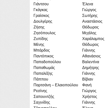
Γιάντσου
Έλενα
Γκάγκας
Γιώργος
Γραίσκος
Σωτήρης
Δουλγέρης
Αναστάσιος
Ζήσης
Θόδωρος
Ζησόπουλος
Μιχάλης
Ζυπίδης
Χαράλαμπος
Μένης
Θόδωρος
Μπάρδος
Γιάννης
Παντόπικος
Αθανάσιος
Παπαδοπούλου
Βαλεντίνα
Παπαθωμάς
Δημήτρης
Παπαλέξης
Γιάννης
Πάππου
Βίβιαν
Παρτσάνη – Ελαιοπούλου
Φανή
Ρεσίνης
Γιώργος
Σαπουντζής
Χρήστος
Σαχινίδης
Γιάννης