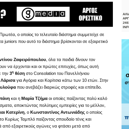
Πρωτέα, ο οποίος το τελευταίο διάστημα συμμετείχε σε
 juniors που αυτό το διάστημα βρίσκονται σε εξαιρετικό
τίνου Ζαφειρόπουλου
, όλα τα παιδιά δίνουν τον
υν να έρχονται και οι πρώτες επιτυχίες, όπως αυτή
η
ε την
3
θέση
στο Consolation του Πανελλήνιου
ν
Λάρισα
για Αγόρια και Κορίτσια κάτω των 10 ετών. Στην
ουλούφα
που ανεβάζει διαρκώς στροφές και επίπεδο.
πάνη
και η
Μαρία Τζήμα
οι οποίες παίζοντας πολύ καλό
σματα, αποκτώντας πολύτιμες εμπειρίες για το μέλλον,
και Κατερίνη
, ο
Κωνσταντίνος Αντωνιάδης
ο οποίος
ο Κυρίως Ταμπλό παίζοντας σπουδαίο τένις και
ά από εξαιρετικούς αγώνες να φτάσει μετά από