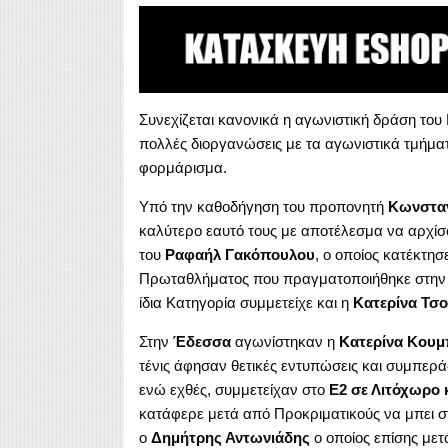
Συνεχίζεται κανονικά η αγωνιστική δράση του 
πολλές διοργανώσεις με τα αγωνιστικά τμήματα
φορμάρισμα.
Υπό την καθοδήγηση του προπονητή
Κωνσταν
καλύτερο εαυτό τους με αποτέλεσμα να αρχίσο
του
Ραφαήλ Γακόπουλου
, ο οποίος κατέκτησ
Πρωταθλήματος που πραγματοποιήθηκε στη
ίδια Κατηγορία συμμετείχε και η
Κατερίνα Τσ
Στην
Έδεσσα
αγωνίστηκαν η
Κατερίνα Κουμ
τένις άφησαν θετικές εντυπώσεις και συμπερά
ενώ εχθές, συμμετείχαν στο
Ε2 σε Λιτόχωρο 
κατάφερε μετά από Προκριματικούς να μπει στ
ο
Δημήτρης Αντωνιάδης
ο οποίος επίσης μετ