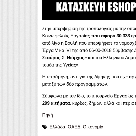
Στην υπερψήφιση της τροπολογίας με την οποία
Κοινωφελούς Εργασίας
που αφορά 30.333 εργ
από λίγο η Βουλή που υπερψήφισε το νομοσχέ
Έργα V και VI της από 06-09-2018 Σύμβασης
Σταύρος Σ. Νιάρχος»
και του Ελληνικού Δημο
τομέα της Υγείας».
H τετράμηνη, αντί για της δίμηνης που είχε αρ
μεταξύ των δύο προγραμμάτων.
Σύμφωνα με τον ίδιο, το υπουργείο Εργασία
ς 
299 αιτήματα
, κυρίως, δήμων αλλά και περιφ
Πηγή
Ελλάδα
,
ΟΑΕΔ
,
Οικονομία