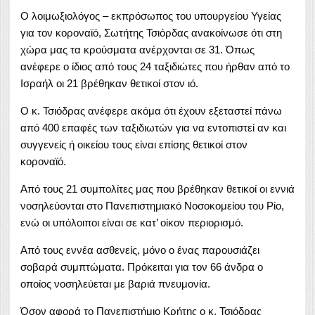
Ο λοιμωξιολόγος – εκπρόσωπος του υπουργείου Υγείας
για τον κοροναϊό, Σωτήτης Τσιόρδας ανακοίνωσε ότι στη
χώρα μας τα κρούσματα ανέρχονται σε 31. Όπως
ανέφερε ο ίδιος από τους 24 ταξιδιώτες που ήρθαν από το
Ισραήλ οι 21 βρέθηκαν θετικοί στον ιό.
Ο κ. Τσιόδρας ανέφερε ακόμα ότι έχουν εξεταστεί πάνω
από 400 επαφές των ταξιδιωτών για να εντοπιστεί αν και
συγγενείς ή οικείου τους είναι επίσης θετικοί στον
κοροναϊό.
Από τους 21 συμπολίτες μας που βρέθηκαν θετικοί οι εννιά
νοσηλεύονται στο Πανεπιστημιακό Νοσοκομείου του Ρίο,
ενώ οι υπόλοιποι είναι σε κατ’ οίκον περιορισμό.
Από τους εννέα ασθενείς, μόνο ο ένας παρουσιάζει
σοβαρά συμπτώματα. Πρόκειται για τον 66 άνδρα ο
οποίος νοσηλεύεται με βαριά πνευμονία.
Όσον αφορά το Πανεπιστήμιο Κρήτης ο κ. Τσιόδρας