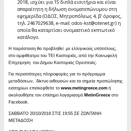
2018, ισχύει για 15 διπλά εισιτήρια και είναι
απαραίτητη η δήλωση ονοματεπώνυμου στη
εφημερίδα (ΟΔΟΣ, Μητροπόλεως 4, β’ όροφος,
τηλ. 2467029638, e-mail: odos-kst@otenet.gr) η
οποία θα καταρτίσει ονομαστικό εκπτωτικό
κατάλογο.
Η παράσταση θα προβληθεί με ελληνικούς υπότιτλους,
στο αμφιθέατρο του ΤΕΙ Καστοριάς, από την Κοινωφελή
Επιχείρηση του Δήμου Καστοριάς Ορεστειάς.
Για περισσότερες πληροφορίες για το πρόγραμμα
μεταδόσεων, δίκτυο αιθουσών και τα σημεία προπώλησης
εισιτηρίων επισκεφθείτε το
www.metingreece.com
ή
ακολουθήστε τον επίσημο λογαριασμό
MetinGreece
στο
Facebook.
ΣΑΒΒΑΤΟ 20/10/2018 ΣΤΙΣ 19:55 ΣΕ ΖΩΝΤΑΝΗ
ΜΕΤΑΔΟΣΗ