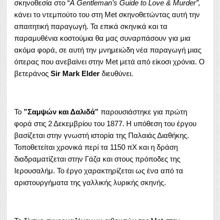
σκηνοθεσία στο “
A
Gentleman
’
s
Guide
to
Love
&
Murder
”,
κάνει το ντεμπούτο του στη Met σκηνοθετώντας αυτή την
απαιτητική παραγωγή. Τα επικά σκηνικά και τα
παραμυθένια κοστούμια θα μας συναρπάσουν για μια
ακόμα φορά, σε αυτή την μνημειώδη νέα παραγωγή μιας
όπερας που ανεβαίνει στην Met μετά από είκοσι χρόνια. Ο
βετεράνος
Sir
Mark
Elder
διευθύνει.
Το
”Σαμψών και Δαλιδά”
παρουσιάστηκε για πρώτη
φορά στις 2 Δεκεμβρίου του 1877. Η υπόθεση του έργου
βασίζεται στην γνωστή ιστορία της Παλαιάς Διαθήκης.
Τοποθετείται χρονικά περί τα 1150 πΧ και η δράση
διαδραματίζεται στην Γάζα και στους πρόποδες της
Ιερουσαλήμ. Το έργο χαρακτηρίζεται ως ένα από τα
αριστουργήματα της γαλλικής λυρικής σκηνής.