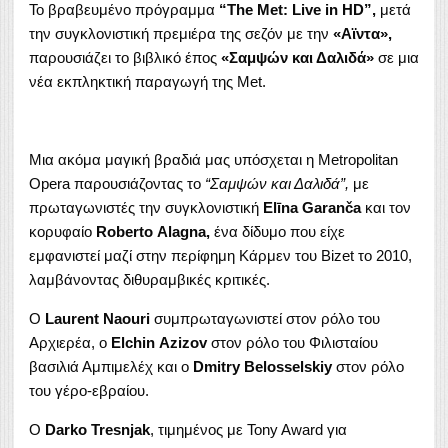
Το βραβευμένο πρόγραμμα
“The Met: Live in HD”,
μετά
την συγκλονιστική πρεμιέρα της σεζόν με την
«Αϊντα»,
παρουσιάζει το βιβλικό έπος
«Σαμψών και Δαλιδά»
σε μια
νέα εκπληκτική παραγωγή της Met.
Μια ακόμα μαγική βραδιά μας υπόσχεται η Metropolitan
Opera παρουσιάζοντας το
“Σαμψών και Δαλιδά”,
με
πρωταγωνιστές την συγκλονιστική
El
ī
na
Garan
č
a
και τον
κορυφαίο
Roberto
Alagna
,
ένα δίδυμο που είχε
εμφανιστεί μαζί στην περίφημη Κάρμεν του Βizet το 2010,
λαμβάνοντας διθυραμβικές κριτικές.
Ο
Laurent
Naouri
συμπρωταγωνιστεί στον ρόλο του
Αρχιερέα, ο
Elchin
Azizov
στον ρόλο του Φιλισταίου
βασιλιά Αμπιμελέχ και ο
Dmitry
Belosselskiy
στον ρόλο
του γέρο-εβραίου.
Ο
Darko
Tresnjak
, τιμημένος με Tony Award για