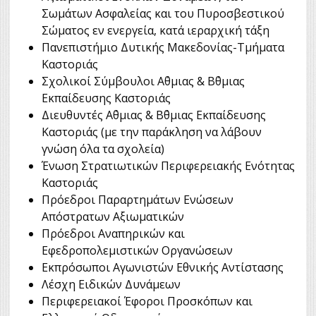
Σωμάτων Ασφαλείας και του Πυροσβεστικού
Σώματος εν ενεργεία, κατά ιεραρχική τάξη
Πανεπιστήμιο Δυτικής Μακεδονίας-Τμήματα
Καστοριάς
Σχολικοί Σύμβουλοι Α΄θμιας & Β΄θμιας
Εκπαίδευσης Καστοριάς
Διευθυντές Α΄θμιας & Β΄θμιας Εκπαίδευσης
Καστοριάς (με την παράκληση να λάβουν
γνώση όλα τα σχολεία)
Ένωση Στρατιωτικών Περιφερειακής Ενότητας
Καστοριάς
Πρόεδροι Παραρτημάτων Ενώσεων
Απόστρατων Αξιωματικών
Πρόεδροι Αναπηρικών και
Εφεδροπολεμιστικών Οργανώσεων
Εκπρόσωποι Αγωνιστών Εθνικής Αντίστασης
Λέσχη Ειδικών Δυνάμεων
Περιφερειακοί Έφοροι Προσκόπων και