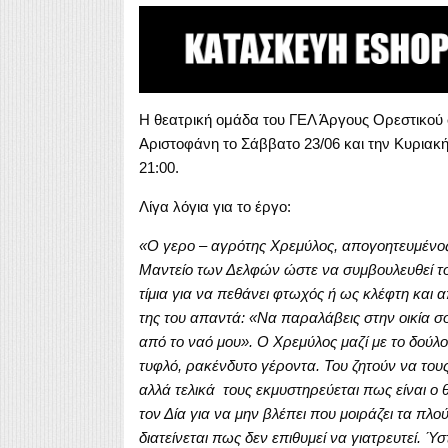
Η θεατρική ομάδα του ΓΕΛ Άργους Ορεστικού
Αριστοφάνη το Σάββατο 23/06 και την Κυριακή
21:00.
Λίγα λόγια για το έργο:
«Ο γερο – αγρότης Χρεμύλος, απογοητευμένος
Μαντείο των Δελφών ώστε να συμβουλευθεί το
τίμια για να πεθάνει φτωχός ή ως κλέφτη και 
της του απαντά: «Να παραλάβεις στην οικία
από το ναό μου». Ο Χρεμύλος μαζί με το δούλ
τυφλό, ρακένδυτο γέροντα. Του ζητούν να τους π
αλλά τελικά τους εκμυστηρεύεται πως είναι ο
τον Δία για να μην βλέπει που μοιράζει τα πλ
διατείνεται πως δεν επιθυμεί να γιατρευτεί. 