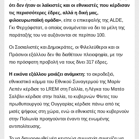
ότι δεν ήταν οι λαϊκιστές και οι εθνικιστές που κέρδισαν
τις περισσότερες έδρες, αλλά η δική μας,
φιλοευρωπαϊκή ομάδα»
, είπε ο επικεφαλής της ALDE,
Γκι Φερχόφστατ, ο οποίος αναμένεται να δει τα μέλη της
παράταξής του να αυξάνονται σε περίπου 100.
Οι Σοσιαλιστές και Δημοκράτες, οι Φιλελεύθεροι και οι
Πράσινοι εξάλλου δεν θα διαθέτουν πλειοψηφία, με την
πιο πρόσφατη προβολή να τους δίνει 317 έδρες.
Η εικόνα εξάλλου μοιάζει ανάμικτη:
το ακροδεξιό,
εθνικιστικό κόμμα του Εθνικού Συναγερμού της Μαρίν
Λεπέν κέρδισε το LREM στη Γαλλία, η Λέγκα του Ματέο
Σαλβίνι κέρδισε στην Ιταλία, το κυβερνών Φίντες του
πρωθυπουργού της Ουγγαρίας κέρδισε πάνω από τις
μισές ψήφους στη χώρα, ενώ οι εθνικιστές που κυβερνούν
στην Πολωνία προηγούνται έναντι της ενωμένης
αντιπολίτευσης.
Το να διαμορφωθεί νέα κεντρώα συμμαχία συνεχίζει να