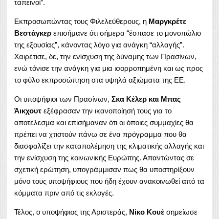
ταπεινοί”.
Εκπροσωπώντας τους Φιλελεύθερους, η
Μαργκρέτε
Βεστάγκερ
επισήμανε ότι σήμερα “έσπασε το μονοπώλιο
της εξουσίας”, κάνοντας λόγο για ανάγκη “αλλαγής”.
Χαιρέτισε, δε, την ενίσχυση της δύναμης των Πρασίνων,
ενώ τόνισε την ανάγκη για μια ισορροπημένη και ως προς
το φύλο εκπροσώπηση στα υψηλά αξιώματα της ΕΕ.
Οι υποψήφιοι των Πρασίνων,
Σκα Κέλερ και Μπας
Άικχουτ
εξέφρασαν την ικανοποίησή τους για το
αποτέλεσμα και επισήμαναν ότι οι όποιες συμμαχίες θα
πρέπει να χτιστούν πάνω σε ένα πρόγραμμα που θα
διασφαλίζει την καταπολέμηση της κλιματικής αλλαγής και
την ενίσχυση της κοινωνικής Ευρώπης. Απαντώντας σε
σχετική ερώτηση, υπογράμμισαν πως θα υποστηρίξουν
μόνο τους υποψήφιους που ήδη έχουν ανακοινωθεί από τα
κόμματα πριν από τις εκλογές.
Τέλος, ο υποψήφιος της Αριστεράς,
Νίκο Κουέ
σημείωσε