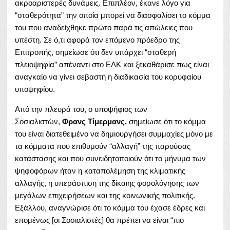
ακροαριστερές δυνάμεις. Επιπλέον, έκανε λόγο για
“σταθερότητα” την οποία μπορεί να διασφαλίσει το κόμμα
του που αναδείχθηκε πρώτο παρά τις απώλειες που
υπέστη. Σε ό,τι αφορά τον επόμενο πρόεδρο της
Επιτροπής, σημείωσε ότι δεν υπάρχει “σταθερή
πλειοψηφία” απέναντι στο ΕΛΚ και ξεκαθάρισε πως είναι
αναγκαίο να γίνει σεβαστή η διαδικασία του κορυφαίου
υποψηφίου.
Από την πλευρά του, ο υποψήφιος των
Σοσιαλιστών,
Φρανς Τίμερμανς,
σημείωσε ότι το κόμμα
του είναι διατεθειμένο να δημιουργήσει συμμαχίες μόνο με
τα κόμματα που επιθυμούν “αλλαγή” της παρούσας
κατάστασης και που συνειδητοποιούν ότι το μήνυμα των
ψηφοφόρων ήταν η καταπολέμηση της κλιματικής
αλλαγής, η υπεράσπιση της δίκαιης φορολόγησης των
μεγάλων επιχειρήσεων και της κοινωνικής πολιτικής.
Εξάλλου, αναγνώρισε ότι το κόμμα του έχασε έδρες και
επομένως [οι Σοσιαλιστές] θα πρέπει να είναι “πιο