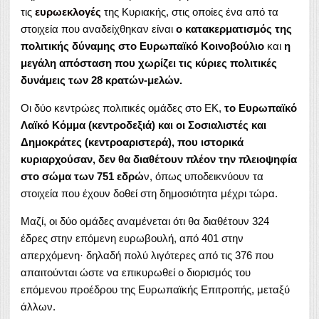
τις
ευρωεκλογές
της Κυριακής, στις οποίες ένα από τα
στοιχεία που αναδείχθηκαν είναι
ο κατακερματισμός της
πολιτικής δύναμης στο Ευρωπαϊκό Κοινοβούλιο
και
η
μεγάλη απόσταση που χωρίζει τις κύριες πολιτικές
δυνάμεις των 28 κρατών-μελών.
Οι δύο κεντρώες πολιτικές ομάδες στο ΕΚ,
το Ευρωπαϊκό
Λαϊκό Κόμμα (κεντροδεξιά) και οι Σοσιαλιστές και
Δημοκράτες (κεντροαριστερά), που ιστορικά
κυριαρχούσαν, δεν θα διαθέτουν πλέον την πλειοψηφία
στο σώμα των 751 εδρώ
ν, όπως υποδεικνύουν τα
στοιχεία που έχουν δοθεί στη δημοσιότητα μέχρι τώρα.
Μαζί, οι δύο ομάδες αναμένεται ότι θα διαθέτουν 324
έδρες στην επόμενη ευρωβουλή, από 401 στην
απερχόμενη· δηλαδή πολύ λιγότερες από τις 376 που
απαιτούνται ώστε να επικυρωθεί ο διορισμός του
επόμενου προέδρου της Ευρωπαϊκής Επιτροπής, μεταξύ
άλλων.