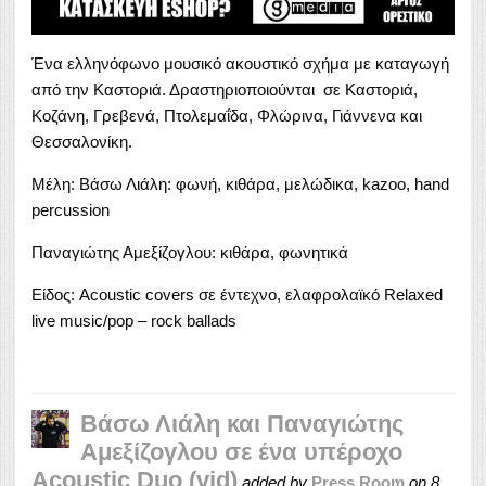
Ένα ελληνόφωνο μουσικό ακουστικό σχήμα με καταγωγή
από την Καστοριά. Δραστηριοποιούνται σε Καστοριά,
Κοζάνη, Γρεβενά, Πτολεμαΐδα, Φλώρινα, Γιάννενα και
Θεσσαλονίκη.
Μέλη: Βάσω Λιάλη: φωνή, κιθάρα, μελώδικα, kazoo, hand
percussion
Παναγιώτης Αμεξίζογλου: κιθάρα, φωνητικά
Είδος: Acoustic covers σε έντεχνο, ελαφρολαϊκό Relaxed
live music/pop – rock ballads
Βάσω Λιάλη και Παναγιώτης
Αμεξίζογλου σε ένα υπέροχο
Acoustic Duo (vid)
added by
Press Room
on
8