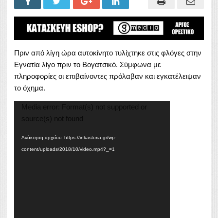
Πριν από λίγη ώρα αυτοκίνητο τυλίχτηκε στις φλόγες στην
Εγνατία λίγο πριν το Βογατσικό. Σύμφωνα με
πληροφορίες οι επιβαίνοντες πρόλαβαν και εγκατέλειψαν
το όχημα.
Πρόγραμμα
Media error: Format(s) not supported or
Αναπαραγωγής
source(s) not found
Βίντεο
Ανάκτηση αρχείου: https://inkastoria.gr/wp-
content/uploads/2018/10/video.mp4?_=1