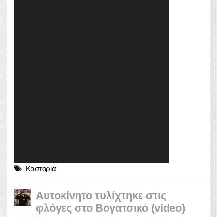
Καστοριά
Αυτοκίνητο τυλίχτηκε στις
φλόγες στο Βογατσικό (video)