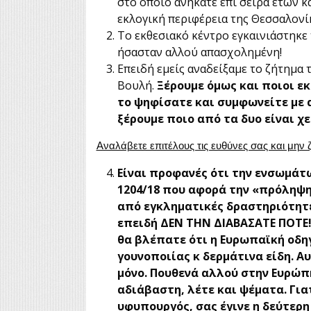
στο οποίο ανήκατε επί σειρά ετών κ
εκλογική περιφέρεια της Θεσσαλονί
Το εκθεσιακό κέντρο εγκαινιάστηκε τ
ήσασταν αλλού απασχολημένη!
Επειδή εμείς αναδείξαμε το ζήτημα 
Βουλή.
Ξέρουμε όμως και ποιοι ε
το ψηφίσατε και συμφωνείτε με 
ξέρουμε ποιο από τα δυο είναι χε
Αναλάβετε επιτέλους τις ευθύνες σας και μην 
Είναι προφανές ότι την ενσωμάτω
1204/18 που αφορά την «πρόληψη
από εγκληματικές δραστηριότητε
επειδή ΔΕΝ ΤΗΝ ΔΙΑΒΑΣΑΤΕ ΠΟΤΕ!!
θα βλέπατε ότι η Ευρωπαϊκή οδηγ
γουνοποιίας κ δερμάτινα είδη. Α
μόνο. Πουθενά αλλού στην Ευρώπη
αδιάβαστη, λέτε και ψέματα. Για
υφυπουργός, σας έγινε η δεύτερ