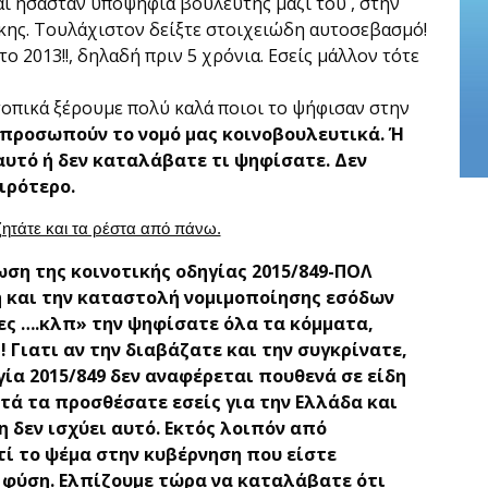
αι ήσασταν υποψήφια βουλευτής μαζί του , στην
κης. Τουλάχιστον δείξτε στοιχειώδη αυτοσεβασμό!
ο 2013!!, δηλαδή πριν 5 χρόνια. Εσείς μάλλον τότε
τοπικά ξέρουμε πολύ καλά ποιοι το ψήφισαν στην
κπροσωπούν το νομό μας κοινοβουλευτικά.
Ή
αυτό ή δεν καταλάβατε τι ψηφίσατε. Δεν
ιρότερο.
ζητάτε και τα ρέστα από πάνω.
ση της κοινοτικής οδηγίας 2015/849-ΠΟΛ
 και την καταστολή νομιμοποίησης εσόδων
ς ….κλπ» την ψηφίσατε όλα τα κόμματα,
 Γιατι αν την διαβάζατε και την συγκρίνατε,
ία 2015/849 δεν αναφέρεται πουθενά σε είδη
υτά τα προσθέσατε εσείς για την Ελλάδα και
 δεν ισχύει αυτό. Εκτός λοιπόν από
τί το ψέμα στην κυβέρνηση που είστε
η φύση. Ελπίζουμε τώρα να καταλάβατε ότι