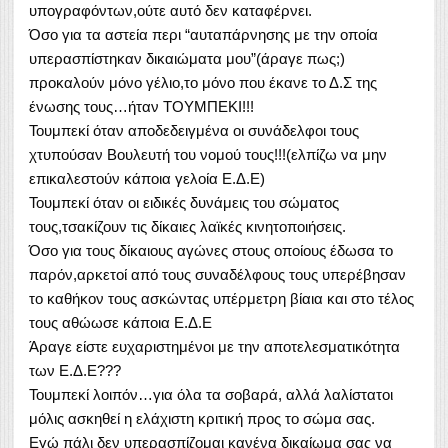
υπογραφόντων,ούτε αυτό δεν καταφέρνει.
Όσο για τα αστεία περι “αυταπάρνησης με την οποία
υπερασπίστηκαν δικαιώματα μου”(άραγε πως;)
προκαλούν μόνο γέλιο,το μόνο που έκανε το Δ.Σ της
ένωσης τους…ήταν ΤΟΥΜΠΕΚΙ!!!
Τουμπεκί όταν αποδεδειγμένα οι συνάδελφοι τους
χτυ
πούσαν Βουλευτή του νομού τους!!!(ελπίζω να μην
επικαλεστούν κάποια γελοία Ε.Δ.Ε)
Τουμπεκί όταν οι ειδικές δυνάμεις του σώματος
τους,τσακίζουν τις δίκαιες λαϊκές κινητοποιήσεις.
Όσο για τους δίκαιους αγώνες στους οποίους έδωσα το
παρόν,αρκετοί από τους συναδέλφους τους υπερέβησαν
το καθήκον τους ασκώντας υπέρμετρη βίαια και στο τέλος
τους αθώωσε κάποια Ε.Δ.Ε
Άραγε είστε ευχαριστημένοι με την αποτελεσματικότητα
των Ε.Δ.Ε???
Τουμπεκί λοιπόν…για όλα τα σοβαρά, αλλά λαλίστατοι
μόλις ασκηθεί η ελάχιστη κριτική προς το σώμα σας.
Εγώ πάλι δεν υπερασπίζομαι κανένα δικαίωμα σας να