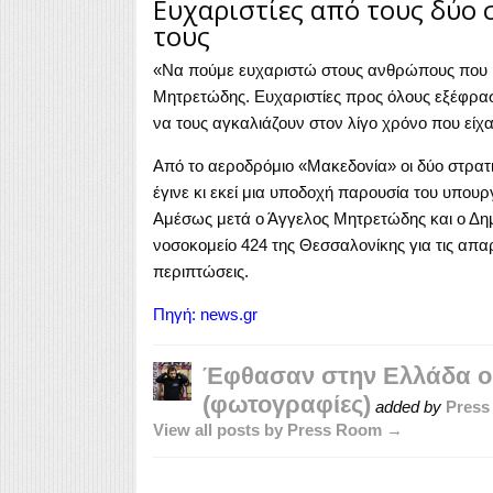
Ευχαριστίες από τους δύο 
τους
«Να πούμε ευχαριστώ στους ανθρώπους που μα
Μητρετώδης. Ευχαριστίες προς όλους εξέφρασα
να τους αγκαλιάζουν στον λίγο χρόνο που είχα
Από το αεροδρόμιο «Μακεδονία» οι δύο στρατ
έγινε κι εκεί μια υποδοχή παρουσία του υπουρ
Αμέσως μετά ο Άγγελος Μητρετώδης και ο Δη
νοσοκομείο 424 της Θεσσαλονίκης για τις απαρ
περιπτώσεις.
Πηγή:
news.gr
Έφθασαν στην Ελλάδα οι
(φωτογραφίες)
added by
Press
View all posts by Press Room →