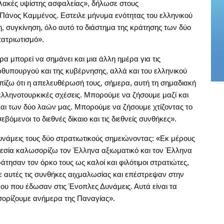
υλακές υψίστης ασφαλείας», δήλωσε στους
Πάνος Καμμένος. Εστειλε μήνυμα ενότητας του ελληνικού
η, συγκίνηση, όλο αυτό το διάστημα της κράτησης των δύο
πατριωτισμό».
α μπορεί να σημάνει και μια άλλη ημέρα για τις
θυπουργού και της κυβέρνησης, αλλά και του ελληνικού
πίζω ότι η απελευθέρωσή τους, σήμερα, αυτή τη σημαδιακή
 ελληνοτουρκικές σχέσεις. Μπορούμε να ζήσουμε μαζί και
αι των δύο λαών μας. Μπορούμε να ζήσουμε χτίζοντας το
βόμενοι το διεθνές δίκαιο και τις διεθνείς συνθήκες».
υνάμεις τους δύο στρατιωτικούς σημειώνοντας: «Εκ μέρους
εσία καλωσορίζω τον Έλληνα αξιωματικό και τον Έλληνα
άτησαν τον όρκο τους ως καλοί και φιλότιμοι στρατιώτες,
 αυτές τις συνθήκες αιχμαλωσίας και επέστρεψαν στην
ου που έδωσαν στις Ένοπλες Δυνάμεις. Αυτά είναι τα
ορίζουμε ανήμερα της Παναγίας».