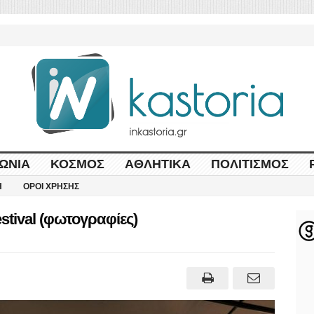
ΩΝΊΑ
ΚΌΣΜΟΣ
ΑΘΛΗΤΙΚΆ
ΠΟΛΙΤΙΣΜΌΣ
Η
ΌΡΟΙ ΧΡΉΣΗΣ
estival (φωτογραφίες)