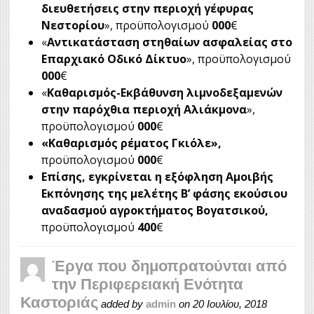
διευθετήσεις στην περιοχή γέφυρας
Νεστορίου
», προϋπολογισμού
000
€
«
Αντικατάσταση στηθαίων ασφαλείας στο
Επαρχιακό Οδικό Δίκτυο
», προϋπολογισμού
000
€
«
Καθαρισμός-Εκβάθυνση λιμνοδεξαμενών
στην παρόχθια περιοχή Αλιάκμονα
»,
προϋπολογισμού
000
€
«
Καθαρισμός ρέματος Γκιόλε»,
προϋπολογισμού
000
€
Επίσης, εγκρίνεται η εξόφληση Αμοιβής
Εκπόνησης της μελέτης Β’ φάσης εκούσιου
αναδασμού αγροκτήματος Βογατσικού,
προϋπολογισμού
400
€
Έργα που δημοπρατούνται από
την Περιφερειακή Ενότητα
Καστοριάς
added by
admin
on
20 Ιουλίου, 2018