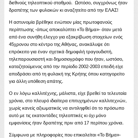
διεθνούς τηλεοπτικού σταθμού. Ωστόσο, συγχρόνως ήταν
δραπέτης των φυλακών κι αναζητείτο από την ΕΛΑΣ!
Η αστυνομία βρέθηκε ενώπιον μίας πρωτοφανούς
περίπτωσης -όπως αποκαλύπτει «Το Βήμα»- όταν μετά
από ένα συνήθη έλεγχο για εξακρίβωση στοιχείων ενός
45χρονου στο κέντρο της Αθήνας, ανακάλυψε ότι
επρόκειτο για έναν σχετικά δημοφιλή τραγουδιστή,
τηλεπαρουσιαστή και δημοσιογράφο που ήταν, ωστόσο,
καταζητούμενος από την περίοδο 2002-2003 επειδή είχε
αποδράσει από τη φυλακή της Κρήτης όπου κατηγορείτο
για άλλη υπόθεση απάτης.
Ο εν λόγω καλλιτέχνης, μάλιστα, είχε βρεθεί τα τελευταία
χρόνια, στο πλευρό ιδιαίτερα επιτυχημένων καλλιτεχνών,
χωρίς κανείς αξιωματικός να αντιληφθεί ότι το πρόσωπο
αυτό με τις εκατοντάδες τηλεοπτικές κι όχι μόνο
εμφανίσεις ήταν δραπέτης πριν από 17 περίπου χρόνια.
Σύμφωνα με πληροφορίες που επικαλείται «Το Βήμα»-