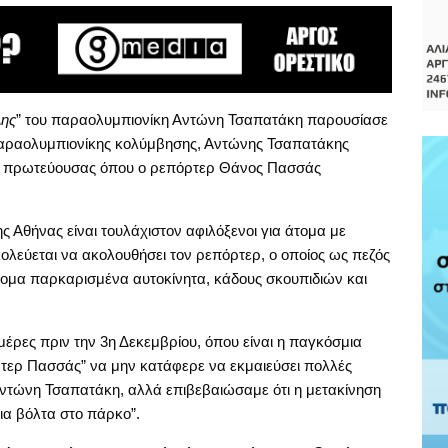
λης
” του παραολυμπιονίκη Αντώνη Τσαπατάκη παρουσίασε
 παραολυμπιονίκης κολύμβησης, Αντώνης Τσαπατάκης
της πρωτεύουσας όπου ο ρεπόρτερ Θάνος Πασσάς
ς Αθήνας είναι τουλάχιστον αφιλόξενοι για άτομα με
κολεύεται να ακολουθήσει τον ρεπόρτερ, ο οποίος ως πεζός
μα παρκαρισμένα αυτοκίνητα, κάδους σκουπιδιών και
μέρες πριν την 3η Δεκεμβρίου, όπου είναι η παγκόσμια
τερ Πασσάς” να μην κατάφερε να εκμαιεύσει πολλές
Αντώνη Τσαπατάκη, αλλά επιβεβαιώσαμε ότι η μετακίνηση
ια βόλτα στο πάρκο”.