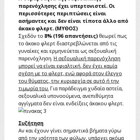
παρενόχλησης έχει υπερτονιστεί. Οι
περισσότερες περιπτώσεις είναι
ασήμαντες και δεν είναι τίποτα άλλο από
άκακο φλερτ. (ΜΥΘΟΣ)
Σχεδόν το
8% (196 απαντήσεις)
θεωρεί πως
το άκακο φλερτ διαστρεβλώνεται από τις
γυναίκες και ερμηνεύεται ως σεξουαλική
παρενόχληση.
Η σεξουαλική παρενόχληση
μπορεί να είναι εφιαλτική, δεν έχει καμία
σχέση με το φλερτ, ενώ αφορά στον έλεγχο
του θύματος, την κυριαρχία σε αυτό ή την
τιμωρία του.
Για παράδειγμα χυδαία αστεία,
σεξουαλικά υπονοούμενα, ανεπιθύμητα
αγγίγματα δεν είναι ενδείξεις άκακου φλερτ.
Συζήτηση
Αν και έχουν γίνει σημαντικά βήματα γύρω
από την ισότητα των φύλων, υπάρχει ακόμα