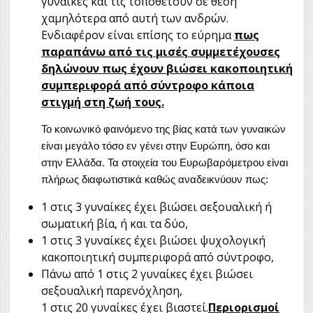
γυναίκες και τις τοποθετούν σε θέση
χαμηλότερα από αυτή των ανδρών.
Ενδιαφέρον είναι επίσης το εύρημα
πως
παραπάνω από τις μισές συμμετέχουσες
δηλώνουν πως έχουν βιώσει κακοποιητική
συμπεριφορά από σύντροφο κάποια
στιγμή στη ζωή τους.
Το κοινωνικό φαινόμενο της βίας κατά των γυναικών
είναι μεγάλο τόσο εν γένει στην Ευρώπη, όσο και
στην Ελλάδα. Τα στοιχεία του Ευρωβαρόμετρου είναι
πλήρως διαφωτιστικά καθώς αναδεικνύουν πως:
1 στις 3 γυναίκες έχει βιώσει σεξουαλική ή
σωματική βία, ή και τα δύο,
1 στις 3 γυναίκες έχει βιώσει ψυχολογική
κακοποιητική συμπεριφορά από σύντροφο,
Πάνω από 1 στις 2 γυναίκες έχει βιώσει
σεξουαλική παρενόχληση,
1 στις 20 γυναίκες έχει βιαστεί.
Περιορισμοί