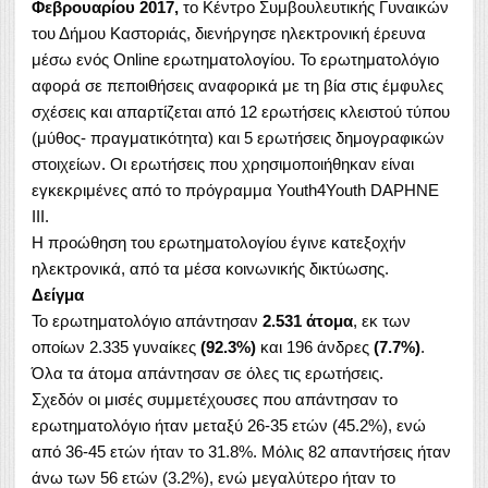
Φεβρουαρίου 2017,
το Κέντρο Συμβουλευτικής Γυναικών
του Δήμου Καστοριάς, διενήργησε ηλεκτρονική έρευνα
μέσω ενός Online ερωτηματολογίου. Το ερωτηματολόγιο
αφορά σε πεποιθήσεις αναφορικά με τη βία στις έμφυλες
σχέσεις και απαρτίζεται από 12 ερωτήσεις κλειστού τύπου
(μύθος- πραγματικότητα) και 5 ερωτήσεις δημογραφικών
στοιχείων. Οι ερωτήσεις που χρησιμοποιήθηκαν είναι
εγκεκριμένες από το πρόγραμμα Youth4Youth DAPHNE
III.
Η προώθηση του ερωτηματολογίου έγινε κατεξοχήν
ηλεκτρονικά, από τα μέσα κοινωνικής δικτύωσης.
Δείγμα
Το ερωτηματολόγιο απάντησαν
2.531 άτομα
, εκ των
οποίων 2.335 γυναίκες
(92.3%)
και 196 άνδρες
(7.7%)
.
Όλα τα άτομα απάντησαν σε όλες τις ερωτήσεις.
Σχεδόν οι μισές συμμετέχουσες που απάντησαν το
ερωτηματολόγιο ήταν μεταξύ 26-35 ετών (45.2%), ενώ
από 36-45 ετών ήταν το 31.8%. Μόλις 82 απαντήσεις ήταν
άνω των 56 ετών (3.2%), ενώ μεγαλύτερο ήταν το