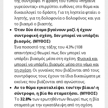
της σύντροφο. Η φράση του τύπου «πήγαινε
γυρεύοντας» επιρρίπτει ευθύνες στο θύμα και
δικαιολογεί το δράστη. Για τη ληστεία φταίει ο
ληστής, για τη δολοφονία ο δολοφόνος και για
το βιασμό ο βιαστής.
Όταν δύο άτομα βγαίνουν μαζί ή έχουν
συντροφική σχέση, δεν μπορεί να υπάρξει
βιασμός. (ΜΥΘΟΣ)
Ένα ποσοστό της τάξης του 4.3% (108
απαντήσεις) θεωρεί πως δεν μπορεί να
υπάρξει βιασμός μέσα στη σχέση.
Φυσικά και
μπορεί να υπάρξει βιασμός μέσα στο γάμο και
τη σχέση
. Οι γυναίκες που βιάζονται από τους
συντρόφους τους έχουν τα ίδια δικαιώματα με
εκείνες που βιάζονται από αγνώστους.
Αν το θύμα εγκαταλείψει τον/την βίαιο/-η
σύντροφο, η βία θα σταματήσει. (ΜΥΘΟΣ)
Το
32.8%
των ερωτηθέντων θεωρεί πως η βία
σταματά με την εγκατάλειψη από τη σχέση.