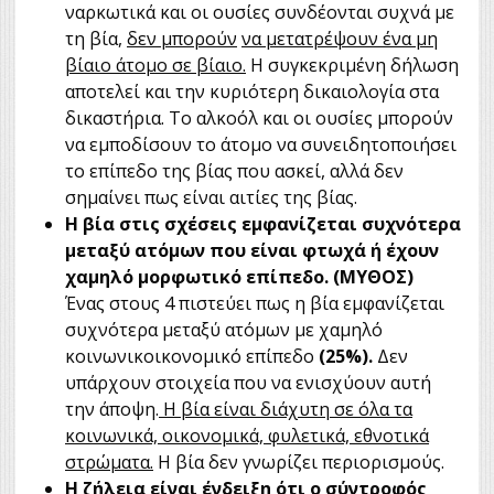
ναρκωτικά και οι ουσίες συνδέονται συχνά με
τη βία,
δεν μπορούν
να μετατρέψουν ένα μη
βίαιο άτομο σε βίαιο.
Η συγκεκριμένη δήλωση
αποτελεί και την κυριότερη δικαιολογία στα
δικαστήρια. Το αλκοόλ και οι ουσίες μπορούν
να εμποδίσουν το άτομο να συνειδητοποιήσει
το επίπεδο της βίας που ασκεί, αλλά δεν
σημαίνει πως είναι αιτίες της βίας.
Η βία στις σχέσεις εμφανίζεται συχνότερα
μεταξύ ατόμων που είναι φτωχά ή έχουν
χαμηλό μορφωτικό επίπεδο. (ΜΥΘΟΣ)
Ένας στους 4 πιστεύει πως η βία εμφανίζεται
συχνότερα μεταξύ ατόμων με χαμηλό
κοινωνικοικονομικό επίπεδο
(25%).
Δεν
υπάρχουν στοιχεία που να ενισχύουν αυτή
την άποψη.
Η βία είναι διάχυτη σε όλα τα
κοινωνικά, οικονομικά, φυλετικά, εθνοτικά
στρώματα.
Η βία δεν γνωρίζει περιορισμούς.
Η ζήλεια είναι ένδειξη ότι ο σύντροφός