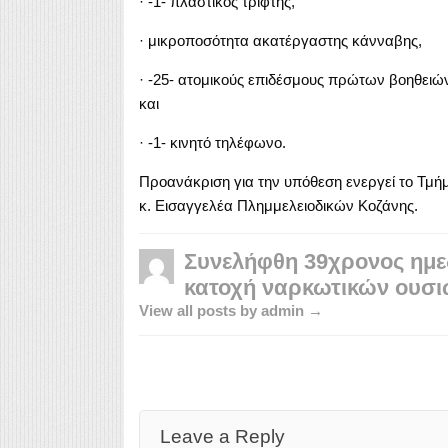
· -1- πλαστικός τρίφτης,
· μικροποσότητα ακατέργαστης κάνναβης,
· -25- ατομικούς επιδέσμους πρώτων βοηθειώ
και
· -1- κινητό τηλέφωνο.
Προανάκριση για την υπόθεση ενεργεί το Τμή
κ. Εισαγγελέα Πλημμελειοδικών Κοζάνης.
Συνελήφθη 39χρονος ημε
κατοχή ναρκωτικών ουσ
View all posts by admin →
Leave a Reply