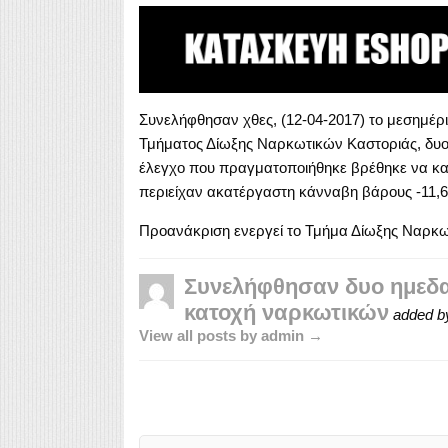
Συνελήφθησαν χθες, (12-04-2017) το μεσημέρι
Τμήματος Δίωξης Ναρκωτικών Καστοριάς, δυο 4
έλεγχο που πραγματοποιήθηκε βρέθηκε να κατ
περιείχαν ακατέργαστη κάνναβη βάρους -11,6
Προανάκριση ενεργεί το Τμήμα Δίωξης Ναρκω
Συνελήφθησαν δυο ημεδαπ
κατοχή ναρκωτικών
added b
View all posts by admin →