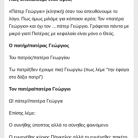
«Πάτερ Γεώργιε» (κλητική) όταν του απευθύνουμε το
λόγο. Πως όμως μιλάμε για κάποιον ιερέα; Τον «πατέρα
Γεώργιο» και όχι τον …πάτερ Γεώργιο. Γράφεται πάντα με
μικρό γιατί Πατέρας με κεφαλαίο είναι μόνο ο Θεός.
Ο πατήρ/πατέρας Γεώργιος
Του πατρός/πατέρα Γεωργίου
Τω πατρί/(δεν έχουμε πια) Γεωργίω (πως λέμε “την έφαγα
στο δόξα πατρί”)
Τον πατέρα/πατέρα Γεώργιο
Ω! πάτερ!/πατέρα Γεώργιε
Επίσης λέμε:
Ο συνήθης ύποπτος αλλά το σύνηθες φαινόμενο
Ο ευμεγέθης κύριος Πάγκαλος αλλά το ευμέγεθες πακέτο