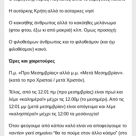
Η αυτάρκης Κρήτη αλλά το αύταρκες νησί
Ο κακοήθης άνθρωπος αλλά το κακόηθες μελάνωμα
(φτου φτου, έξω κι από μακριά) κλπ. Ομως προσοχή:
Ο φιλοθεάμων άνθρωπος και το φιλοθεάμον (και όχι
φιλοθέαμον) κοινό.
Ώρες και χαιρετούρες
Π.μ. «Προ Μεσημβρίας» αλλά μ.μ. «Μετά Μεσημβρίαν».
(κατά το προ Χριστού / μετά Χριστόν).
Τέλος, από τις 12.01 πμ (προ μεσημβρίας) είναι πρωί και
λέμε «καλημέρα!» μέχρι τις 12.00μ (το μεσημέρι). Από τις
12:01 μμ (μετά μεσημβρίαν) είναι απόγευμα και λέμε
«καλησπέρα!» μέχρι τις 12:00 τα μεσάνυχτα!
Όταν φεύγουμε από κάπου καλό είναι να αποφεύγουμε το
«αντίο» γιατί σημαίνει “θα τα πούμε στον άλλο κόσμο” (στο