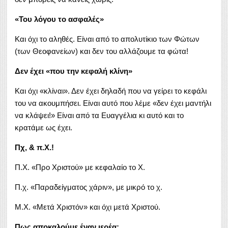
«Του λόγου το ασφαλές»
Και όχι το αληθές. Είναι από το απολυτίκιο των Φώτων
(των Θεοφανείων) και δεν του αλλάζουμε τα φώτα!
Δεν έχει «που την κεφαλή κλίνη»
Και όχι «κλίναι». Δεν έχει δηλαδή που να γείρει το κεφάλι
του να ακουμπήσει. Είναι αυτό που λέμε «δεν έχει μαντήλι
να κλάψει!» Είναι από τα Ευαγγέλια κι αυτό και το
κρατάμε ως έχει.
Πχ, & π.Χ.!
Π.Χ. «Προ Χριστού» με κεφαλαίο το Χ.
Π.χ. «Παραδείγματος χάριν», με μικρό το χ.
Μ.Χ. «Μετά Χριστόν» και όχι μετά Χριστού.
Πως αποκαλούμε έναν ιερέα;