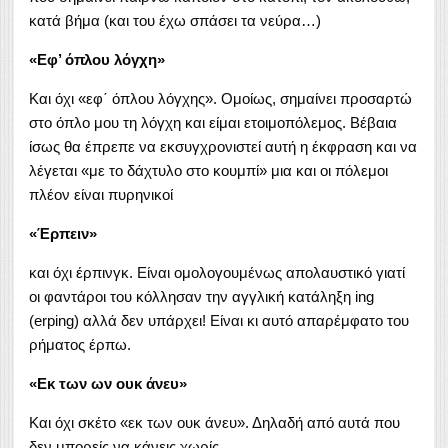
κατά βήμα (και του έχω σπάσει τα νεύρα…)
«Εφ’ όπλου λόγχη»
Και όχι «εφ΄ όπλου λόγχης». Ομοίως, σημαίνει προσαρτώ
στο όπλο μου τη λόγχη και είμαι ετοιμοπόλεμος. Βέβαια
ίσως θα έπρεπε να εκσυγχρονιστεί αυτή η έκφραση και να
λέγεται «με το δάχτυλο στο κουμπί» μια και οι πόλεμοι
πλέον είναι πυρηνικοί
«Έρπειν»
και όχι έρπινγκ. Είναι ομολογουμένως απολαυστικό γιατί
οι φαντάροι του κόλλησαν την αγγλική κατάληξη ing
(erping) αλλά δεν υπάρχει! Είναι κι αυτό απαρέμφατο του
ρήματος έρπω.
«Εκ των ων ουκ άνευ»
Και όχι σκέτο «εκ των ουκ άνευ». Δηλαδή από αυτά που
δεν μπορείς να κάνεις χωρίς.