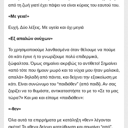
από τη ζωή γιατί έχει πάψει να είναι κύριος του εαυτού του.
«Με γεια!»
Ευχή. Δύο λέξεις. Με υγεία και όχι μεγιά
«Εξ απαλών ονύχων»
Το χρησιμοποιούμε λανθασμένα όταν θέλουμε να πούμε
ότι κάτι έγινε ή το γνωρίζουμε πολύ επιδερμικά,
ξώφαλτσα. Όμως σημαίνει ακριβώς το αντίθετο! Σημαίνει
«από τότε που ήμουν μωρό και τα νύχια μου ήταν μαλακά,
απαλά» δηλαδή από πάντα, και δείχνει την εξοικείωση με
κάτι. Είναι συνώνυμο του “παιδιόθεν” (από παιδί). Αν σας
ζορίζει να το θυμάστε, αντικαταστήστε το με το «Σε τα μας
τώρα?» Και μια και είπαμε «παιδιόθεν»:
«-θεν»
Όλα αυτά τα επιρρήματα με κατάληξη «θεν» λέγονται
σκέτα! Το «θεν» δείχνει κατεύθυνση και σημαίνει “από”.