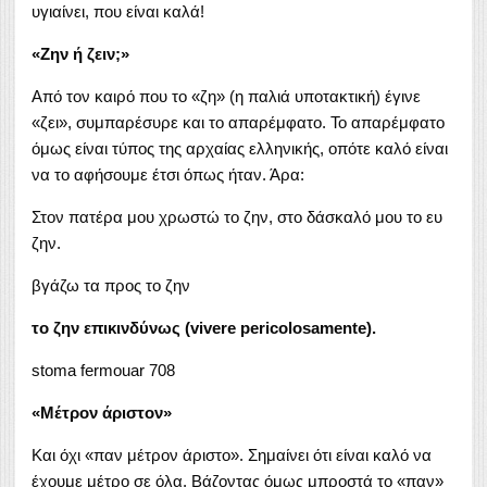
υγιαίνει, που είναι καλά!
«Ζην ή ζειν;»
Από τον καιρό που το «ζη» (η παλιά υποτακτική) έγινε
«ζει», συμπαρέσυρε και το απαρέμφατο. Το απαρέμφατο
όμως είναι τύπος της αρχαίας ελληνικής, οπότε καλό είναι
να το αφήσουμε έτσι όπως ήταν. Άρα:
Στον πατέρα μου χρωστώ το ζην, στο δάσκαλό μου το ευ
ζην.
βγάζω τα προς το ζην
το ζην επικινδύνως (vivere pericolosamente).
stoma fermouar 708
«Μέτρον άριστον»
Και όχι «παν μέτρον άριστο». Σημαίνει ότι είναι καλό να
έχουμε μέτρο σε όλα. Βάζοντας όμως μπροστά το «παν»