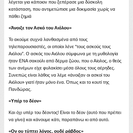
λέγεται για κάποιον που ξεπέρασε μια δύσκολη
κατάσταση, που αντιμετώπισε μια δοκιμασία χωρίς να
πάθει ζημιά
«Άνοιξε τον Ασκό του Αιόλου»
Το ακούμε συχνά λανθασμένα από τους
τηλεπαρουσιαστές, οι οποίοι λένε “τους ασκούς τους
Αιόλου”. Ο ασκός του Αιόλου σύμφωνα με τη μυθολογία
ήταν ΕΝΑ σακούλι από δέρμα ζώου, που ο Αίολος, ο θεός
των ανέμων είχε φυλακίσει μέσα όλους τους αέρηδες.
Συνεπώς είναι λάθος να λέμε «άνοιξαν οι ασκοί του
Αιόλου» γιατί ήταν μόνο ένα. Όπως και το κουτί της
Πανδώρας.
«Υπέρ το δέον»
Και όχι υπέρ του δέοντος! Είναι το δέον (αυτό που πρέπει
να γίνει) και κάνουμε κάτι, παραπάνω κι από αυτό.
«Ον ου τύπτει λόγος, ουδέ ράβδος»