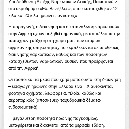
Υποδιεύθυνση Δίωξης Ναρκωτικών Αττικής, Πακιστανών
στο αεροδρόμιο «Ελ. Βενιζέλος», όπου κατασχέθηκαν 12
κιλά και 20 κιλά ηρωίνης, αντίστοιχα.
Η παραγωγή, η διακίνηση και η κατανάλωση ναρκωτικών
στην Αφρική έχουν αυξηθεί σημαντικά, με αποτέλεσμα την
ταυτόχρονη αύξηση στη χώρα μας, των ατόμων
αφρικανικής υπηκοότητας, που εμπλέκονται σε υποθέσεις
διακίνησης ναρκωτικών, καθώς και των ποσοτήτων
κατασχεθέντων ναρκωτικών ουσιών που προέρχονται
από την Αφρική.
Οι τρόποι και τα μέσα που χρησιμοποιούνται στη διακίνηση
– εισαγωγή ηρωίνης στην Ελλάδα είναι Ι.Χ αυτοκίνητα,
φορτηγά οχήματα, λεωφορεία, πλοία, καθώς και
αεροπορικώς (αποσκευές- ταχυδρομικά δέματα-
ενδοσωματικά).
Η μεγαλύτερη ποσότητα ηρωίνης παγκοσμίως,
μεταφέρεται και διακινείται από τα χερσαία εδάφη,