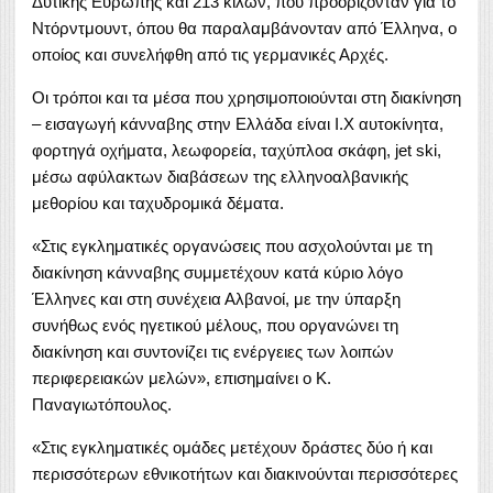
Δυτικής Ευρώπης και 213 κιλών, που προορίζονταν για το
Ντόρντμουντ, όπου θα παραλαμβάνονταν από Έλληνα, ο
οποίος και συνελήφθη από τις γερμανικές Αρχές.
Οι τρόποι και τα μέσα που χρησιμοποιούνται στη διακίνηση
– εισαγωγή κάνναβης στην Ελλάδα είναι Ι.Χ αυτοκίνητα,
φορτηγά οχήματα, λεωφορεία, ταχύπλοα σκάφη, jet ski,
μέσω αφύλακτων διαβάσεων της ελληνοαλβανικής
μεθορίου και ταχυδρομικά δέματα.
«Στις εγκληματικές οργανώσεις που ασχολούνται με τη
διακίνηση κάνναβης συμμετέχουν κατά κύριο λόγο
Έλληνες και στη συνέχεια Αλβανοί, με την ύπαρξη
συνήθως ενός ηγετικού μέλους, που οργανώνει τη
διακίνηση και συντονίζει τις ενέργειες των λοιπών
περιφερειακών μελών», επισημαίνει ο Κ.
Παναγιωτόπουλος.
«Στις εγκληματικές ομάδες μετέχουν δράστες δύο ή και
περισσότερων εθνικοτήτων και διακινούνται περισσότερες