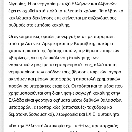
Νιγηρίας. Η συνεργασία μεταξύ Ελλήνων και Αλβανών
έχει ενισχυθεί κατά πολύ τα τελευταία χρόνια. Τα αλβανικά
κυκλώματα διακίνησης επεκτείνονται με αυξανόμενους
ρυθμούς στο εμπόριο κοκαΐνης.
Οι εγκληματικές ομάδες συνεργάζονται, με παρόμοιες,
από την Λατινική Αμερική και την Καραϊβική, με κύριο
χαρακτηριστικό της δράσης αυτών, την ίδρυση εταιρειών
«βιτρίνες», για τη διευκόλυνση διακίνησης των
ναρκωτικών μαζί με τα εμπορεύματά τους, αλλά και τη
νομιμοποίηση των εσόδων τους (ίδρυση εταιρειών, αγορά
ακινήτων και μέσων μεταφοράς ή αποστολή χρηματικών
ποσών σε υπεράκτιες εταιρίες). Οι τρόποι και τα μέσα που
χρησιμοποιούνται στη διακίνηση-εισαγωγή κοκαΐνης στην
Ελλάδα είναι φορτηγά οχήματα μέσω διεθνών θαλασσίων
μεταφορών, αεροπορικώς (αποσκευές- ταχυδρομικά
δέματα-ενδοσωματικά), λεωφορεία και Ι.Χ.Ε. αυτοκίνητα.
«Για την Ελληνική Αστυνομία έχει τεθεί ως πρωταρχικός