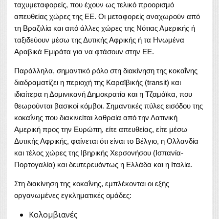
ταχυμεταφορείς, που έχουν ως τελικό προορισμό
απευθείας χώρες της ΕΕ. Οι μεταφορείς αναχωρούν από
τη Βραζιλία και από άλλες χώρες της Νότιας Αμερικής ή
ταξιδεύουν μέσω της Δυτικής Αφρικής ή τα Ηνωμένα
Αραβικά Εμιράτα για να φτάσουν στην ΕΕ.
Παράλληλα, σημαντικό ρόλο στη διακίνηση της κοκαΐνης
διαδραματίζει η περιοχή της Καραϊβικής (transit) και
ιδιαίτερα η Δομινικανή Δημοκρατία και η Τζαμάϊκα, που
θεωρούνται βασικοί κόμβοι. Σημαντικές πύλες εισόδου της
κοκαΐνης που διακινείται λαθραία από την Λατινική
Αμερική προς την Ευρώπη, είτε απευθείας, είτε μέσω
Δυτικής Αφρικής, φαίνεται ότι είναι το Βέλγιο, η Ολλανδία
και τέλος χώρες της Ιβηρικής Χερσονήσου (Ισπανία-
Πορτογαλία) και δευτερευόντως η Ελλάδα και η Ιταλία.
Στη διακίνηση της κοκαΐνης, εμπλέκονται οι εξής
οργανωμένες εγκληματικές ομάδες:
Κολομβιανές