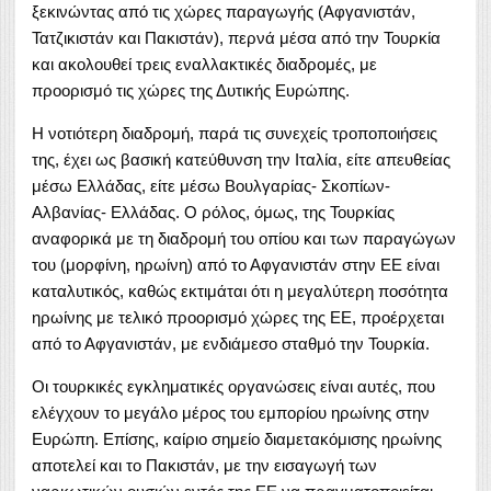
ξεκινώντας από τις χώρες παραγωγής (Αφγανιστάν,
Τατζικιστάν και Πακιστάν), περνά μέσα από την Τουρκία
και ακολουθεί τρεις εναλλακτικές διαδρομές, με
προορισμό τις χώρες της Δυτικής Ευρώπης.
Η νοτιότερη διαδρομή, παρά τις συνεχείς τροποποιήσεις
της, έχει ως βασική κατεύθυνση την Ιταλία, είτε απευθείας
μέσω Ελλάδας, είτε μέσω Βουλγαρίας- Σκοπίων-
Αλβανίας- Ελλάδας. Ο ρόλος, όμως, της Τουρκίας
αναφορικά με τη διαδρομή του οπίου και των παραγώγων
του (μορφίνη, ηρωίνη) από το Αφγανιστάν στην ΕΕ είναι
καταλυτικός, καθώς εκτιμάται ότι η μεγαλύτερη ποσότητα
ηρωίνης με τελικό προορισμό χώρες της ΕΕ, προέρχεται
από το Αφγανιστάν, με ενδιάμεσο σταθμό την Τουρκία.
Οι τουρκικές εγκληματικές οργανώσεις είναι αυτές, που
ελέγχουν το μεγάλο μέρος του εμπορίου ηρωίνης στην
Ευρώπη. Επίσης, καίριο σημείο διαμετακόμισης ηρωίνης
αποτελεί και το Πακιστάν, με την εισαγωγή των