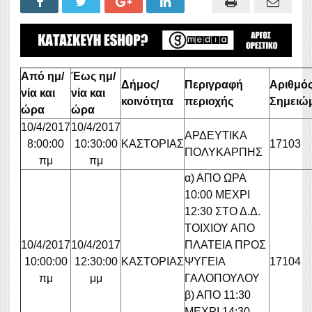
Από ημ/
Έως ημ/
Δήμος/
Περιγραφή
Αριθμό
νία και
νία και
κοινότητα
περιοχής
Σημειώ
ώρα
ώρα
10/4/2017
10/4/2017
ΑΡΔΕΥΤΙΚΑ
8:00:00
10:30:00
ΚΑΣΤΟΡΙΑΣ
17103
ΠΟΛΥΚΑΡΠΗΣ
πμ
πμ
α) ΑΠΟ ΩΡΑ
10:00 ΜΕΧΡΙ
12:30 ΣΤΟ Δ.Δ.
ΤΟΙΧΙΟΥ ΑΠΟ
10/4/2017
10/4/2017
ΠΛΑΤΕΙΑ ΠΡΟΣ
10:00:00
12:30:00
ΚΑΣΤΟΡΙΑΣ
ΨΥΓΕΙΑ
17104
πμ
μμ
ΓΑΛΟΠΟΥΛΟΥ
β) ΑΠΟ 11:30
ΜΕΧΡΙ 14:30