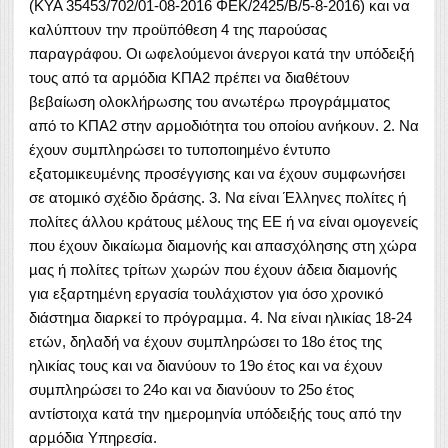
(ΚΥΑ 35453/702/01-08-2016 ΦΕΚ/2425/Β/5-8-2016) και να
καλύπτουν την προϋπόθεση 4 της παρούσας
παραγράφου. Οι ωφελούµενοι άνεργοι κατά την υπόδειξή
τους από τα αρµόδια ΚΠΑ2 πρέπει να διαθέτουν
βεβαίωση ολοκλήρωσης του ανωτέρω προγράµµατος
από το ΚΠΑ2 στην αρµοδιότητα του οποίου ανήκουν. 2. Να
έχουν συµπληρώσει το τυποποιηµένο έντυπο
εξατοµικευµένης προσέγγισης και να έχουν συµφωνήσει
σε ατοµικό σχέδιο δράσης. 3. Να είναι Έλληνες πολίτες ή
πολίτες άλλου κράτους µέλους της ΕΕ ή να είναι οµογενείς
που έχουν δικαίωµα διαµονής και απασχόλησης στη χώρα
µας ή πολίτες τρίτων χωρών που έχουν άδεια διαµονής
για εξαρτηµένη εργασία τουλάχιστον για όσο χρονικό
διάστηµα διαρκεί το πρόγραµµα. 4. Να είναι ηλικίας 18-24
ετών, δηλαδή να έχουν συµπληρώσει το 18ο έτος της
ηλικίας τους και να διανύουν το 19ο έτος και να έχουν
συµπληρώσει το 24ο και να διανύουν το 25ο έτος
αντίστοιχα κατά την ηµεροµηνία υπόδειξής τους από την
αρµόδια Υπηρεσία.