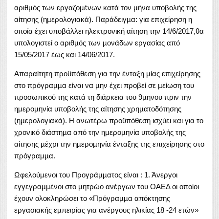
αριθµός των εργαζοµένων κατά τον µήνα υποβολής της
αίτησης (ηµερολογιακά). Παράδειγµα: για επιχείρηση η
οποία έχει υποβάλλει ηλεκτρονική αίτηση την 14/6/2017,θα
υπολογιστεί ο αριθµός των µονάδων εργασίας από
15/05/2017 έως και 14/06/2017.
Απαραίτητη προϋπόθεση για την ένταξη µίας επιχείρησης
στο πρόγραµµα είναι να µην έχει προβεί σε µείωση του
προσωπικού της κατά τη διάρκεια του 9µηνου πριν την
ηµεροµηνία υποβολής της αίτησης χρηµατοδότησης
(ηµερολογιακά). Η ανωτέρω προϋπόθεση ισχύει και για το
χρονικό διάστηµα από την ηµεροµηνία υποβολής της
αίτησης µέχρι την ηµεροµηνία ένταξης της επιχείρησης στο
πρόγραµµα.
Ωφελούµενοι του Προγράµµατος είναι : 1. Άνεργοι
εγγεγραµµένοι στο µητρώο ανέργων του ΟΑΕΔ οι οποίοι
έχουν ολοκληρώσει το «Πρόγραµµα απόκτησης
εργασιακής εµπειρίας για ανέργους ηλικίας 18 -24 ετών»