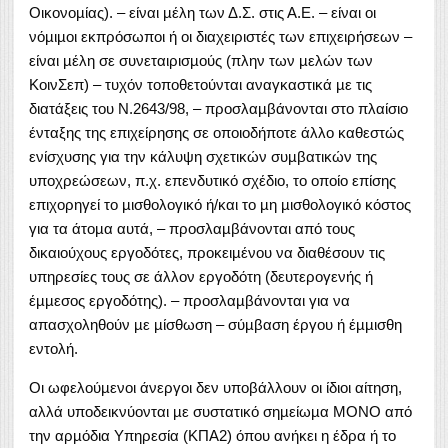
Οικονοµίας). – είναι µέλη των Δ.Σ. στις Α.Ε. – είναι οι
νόµιµοι εκπρόσωποι ή οι διαχειριστές των επιχειρήσεων –
είναι µέλη σε συνεταιρισµούς (πλην των µελών των
ΚοινΣεπ) – τυχόν τοποθετούνται αναγκαστικά µε τις
διατάξεις του Ν.2643/98, – προσλαµβάνονται στο πλαίσιο
ένταξης της επιχείρησης σε οποιοδήποτε άλλο καθεστώς
ενίσχυσης για την κάλυψη σχετικών συµβατικών της
υποχρεώσεων, π.χ. επενδυτικό σχέδιο, το οποίο επίσης
επιχορηγεί το µισθολογικό ή/και το µη µισθολογικό κόστος
για τα άτοµα αυτά, – προσλαµβάνονται από τους
δικαιούχους εργοδότες, προκειµένου να διαθέσουν τις
υπηρεσίες τους σε άλλον εργοδότη (δευτερογενής ή
έµµεσος εργοδότης). – προσλαµβάνονται για να
απασχοληθούν µε µίσθωση – σύµβαση έργου ή έµµισθη
εντολή.
Οι ωφελούµενοι άνεργοι δεν υποβάλλουν οι ίδιοι αίτηση,
αλλά υποδεικνύονται µε συστατικό σηµείωµα ΜΟΝΟ από
την αρµόδια Υπηρεσία (ΚΠΑ2) όπου ανήκει η έδρα ή το