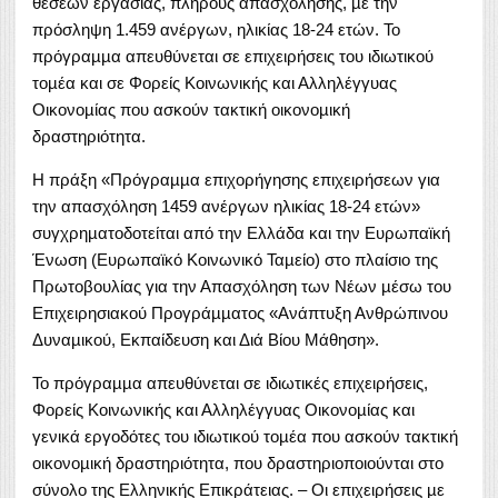
θέσεων εργασίας, πλήρους απασχόλησης, µε την
πρόσληψη 1.459 ανέργων, ηλικίας 18-24 ετών. Το
πρόγραµµα απευθύνεται σε επιχειρήσεις του ιδιωτικού
τοµέα και σε Φορείς Κοινωνικής και Αλληλέγγυας
Οικονοµίας που ασκούν τακτική οικονοµική
δραστηριότητα.
Η πράξη «Πρόγραµµα επιχορήγησης επιχειρήσεων για
την απασχόληση 1459 ανέργων ηλικίας 18-24 ετών»
συγχρηµατοδοτείται από την Ελλάδα και την Ευρωπαϊκή
Ένωση (Ευρωπαϊκό Κοινωνικό Ταµείο) στο πλαίσιο της
Πρωτοβουλίας για την Απασχόληση των Νέων µέσω του
Επιχειρησιακού Προγράµµατος «Ανάπτυξη Ανθρώπινου
Δυναµικού, Εκπαίδευση και Διά Βίου Μάθηση».
Το πρόγραµµα απευθύνεται σε ιδιωτικές επιχειρήσεις,
Φορείς Κοινωνικής και Αλληλέγγυας Οικονοµίας και
γενικά εργοδότες του ιδιωτικού τοµέα που ασκούν τακτική
οικονοµική δραστηριότητα, που δραστηριοποιούνται στο
σύνολο της Ελληνικής Επικράτειας. – Οι επιχειρήσεις µε