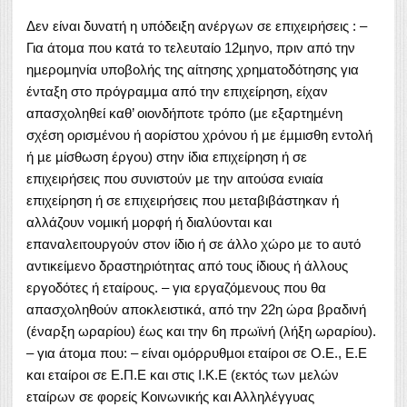
Δεν είναι δυνατή η υπόδειξη ανέργων σε επιχειρήσεις : –
Για άτοµα που κατά το τελευταίο 12µηνο, πριν από την
ηµεροµηνία υποβολής της αίτησης χρηµατοδότησης για
ένταξη στο πρόγραµµα από την επιχείρηση, είχαν
απασχοληθεί καθ’ οιονδήποτε τρόπο (µε εξαρτηµένη
σχέση ορισµένου ή αορίστου χρόνου ή µε έµµισθη εντολή
ή µε µίσθωση έργου) στην ίδια επιχείρηση ή σε
επιχειρήσεις που συνιστούν µε την αιτούσα ενιαία
επιχείρηση ή σε επιχειρήσεις που µεταβιβάστηκαν ή
αλλάζουν νοµική µορφή ή διαλύονται και
επαναλειτουργούν στον ίδιο ή σε άλλο χώρο µε το αυτό
αντικείµενο δραστηριότητας από τους ίδιους ή άλλους
εργοδότες ή εταίρους. – για εργαζόµενους που θα
απασχοληθούν αποκλειστικά, από την 22η ώρα βραδινή
(έναρξη ωραρίου) έως και την 6η πρωϊνή (λήξη ωραρίου).
– για άτοµα που: – είναι οµόρρυθµοι εταίροι σε Ο.Ε., Ε.Ε
και εταίροι σε Ε.Π.Ε και στις Ι.Κ.Ε (εκτός των µελών
εταίρων σε φορείς Κοινωνικής και Αλληλέγγυας