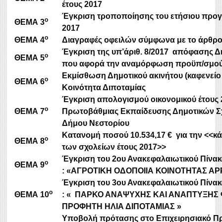
έτους 2017
Έγκριση τροποποίησης του ετήσιου προγ
ο
ΘΕΜΑ
3
2017
ο
ΘΕΜΑ
4
Διαγραφές οφειλών σύμφωνα με το άρθρο 
Έγκριση της υπ’άριθ. 8/2017 απόφασης Δι
ο
ΘΕΜΑ
5
που αφορά την αναμόρφωση προϋπ/σμού ο
Εκμίσθωση Δημοτικού ακινήτου (καφενεί
ο
ΘΕΜΑ
6
Κοινότητα Διποταμίας
Έγκριση απολογισμού οικονομικού έτους 
ο
ΘΕΜΑ
7
Πρωτοβάθμιας Εκπαίδευσης Δημοτικών Σ
Δήμου Νεστορίου
Κατανομή ποσού 10.534,17 €
για την <<κ
ο
ΘΕΜΑ
8
των σχολείων έτους 2017>>
Έγκριση του 2ου Ανακεφαλαιωτικού Πίνακα
ο
ΘΕΜΑ
9
: «ΑΓΡΟΤΙΚΗ ΟΔΟΠΟΙΙΑ ΚΟΙΝΟΤΗΤΑΣ Α
Έγκριση του 3ου Ανακεφαλαιωτικού Πίνακα
ο
ΘΕΜΑ
10
: « ΠΑΡΚΟ ΑΝΑΨΥΧΗΣ ΚΑΙ ΑΝΑΠΤΥΞΗΣ
ΠΡΟΦΗΤΗ ΗΛΙΑ ΔΙΠΟΤΑΜΙΑΣ »
Υποβολή πρότασης στο Επιχειρησιακό 