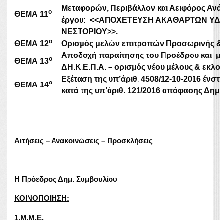
Μεταφορών, Περιβάλλον και Αειφόρος Ανάπ
ο
ΘΕΜΑ
1
1
έργου: <<ΑΠΟΧΕΤΕΥΣΗ ΑΚΑΘΑΡΤΩΝ ΥΔ
ΝΕΣΤΟΡΙΟΥ>>.
ο
ΘΕΜΑ
12
Ορισμός μελών επιτροπών Προσωρινής &
A
ποδοχή παραίτησης του Προέδρου και μ
ο
ΘΕΜΑ
1
3
ΔΗ.Κ.Ε.Π.Α. – ορισμός νέου μέλους & εκλ
Εξέταση της υπ’άριθ. 4508/12-10-2016 έν
ο
ΘΕΜΑ
1
4
κατά της υπ’άριθ. 121/2016 απόφασης Δη
Αιτήσεις
–
Ανακοινώσεις
–
Προσκλήσεις
Η Πρόεδρος Δημ. Συμβουλίου
ΚΟΙΝΟΠΟΙΗΣΗ:
1.Μ.Μ.Ε.